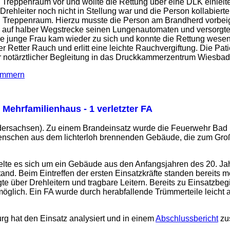
n Treppenraum vor und wollte die Rettung über eine DLK einleite
 Drehleiter noch nicht in Stellung war und die Person kollabierte
n Treppenraum. Hierzu musste die Person am Brandherd vorbeig
e auf halber Wegstrecke seinen Lungenautomaten und versorgte 
Die junge Frau kam wieder zu sich und konnte die Rettung wesen
er Retter Rauch und erlitt eine leichte Rauchvergiftung. Die Pat
r notärztlicher Begleitung in das Druckkammerzentrum Wiesbad
immern
 Mehrfamilienhaus - 1 verletzter FA
dersachsen). Zu einem Brandeinsatz wurde die Feuerwehr Bad 
schen aus dem lichterloh brennenden Gebäude, die zum Großt
lte es sich um ein Gebäude aus den Anfangsjahren des 20. J
nd. Beim Eintreffen der ersten Einsatzkräfte standen bereits
te über Drehleitern und tragbare Leitern. Bereits zu Einsatzb
glich. Ein FA wurde durch herabfallende Trümmerteile leicht an
g hat den Einsatz analysiert und in einem
Abschlussbericht
zu