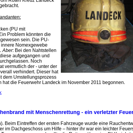
vom Roten Kreuz Landeck
gebracht.
andanten:
cken (PU mit
in Problem könnten die
 gewesen sein. Die PU-
as innere Nomexgewebe
n.
Aber
: Bei den Nahtstellen
 diese aufgegangen und
durchgelassen. Noch
 vermutlich der - unter der
erall verhindert. Dieser hat
Mit dem Umstellungsprozess
en hat die Feuerwehr Landeck im November 2011 begonnen.
k
henbrand mit Menschenrettung - ein verletzter Feu
. Beim Eintreffen der ersten Fahrzeuge wurde eine Rauchentwic
er im Dachgeschoss um Hilfe – hinter ihr war ein leichter Feu