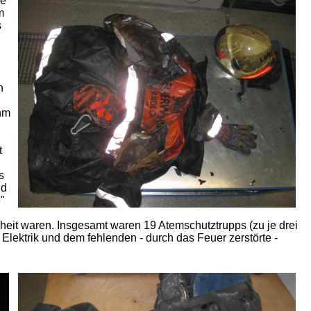
ie
m
s
h
ahm
t
s
nd
"
it waren. Insgesamt waren 19 Atemschutztrupps (zu je drei
ektrik und dem fehlenden - durch das Feuer zerstörte -