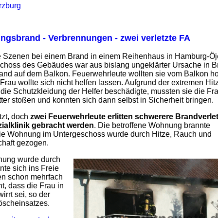
rzburg
gsbrand - Verbrennungen - zwei verletzte FA
 Szenen bei einem Brand in einem Reihenhaus in Hamburg-Öj
hoss des Gebäudes war aus bislang ungeklärter Ursache in B
tand auf dem Balkon. Feuerwehrleute wollten sie vom Balkon ho
 Frau wollte sich nicht helfen lassen. Aufgrund der extremen Hitz
 die Schutzkleidung der Helfer beschädigte, mussten sie die F
ter stoßen und konnten sich dann selbst in Sicherheit bringen.
tzt, doch
zwei Feuerwehrleute erlitten schwerere Brandverl
ialklinik gebracht werden
. Die betroffene Wohnung brannte
die Wohnung im Untergeschoss wurde durch Hitze, Rauch und
chaft gezogen.
nung wurde durch
te sich ins Freie
den schon mehrfach
, dass die Frau in
rrt sei, so der
scheinsatzes.