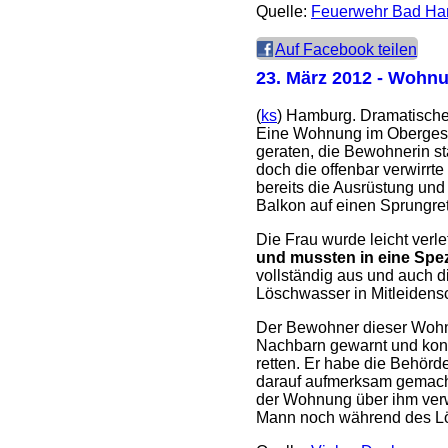
Quelle:
Feuerwehr Bad Ha
Auf Facebook teilen
23. März 2012
- Wohnun
(
ks
) Hamburg. Dramatische
Eine Wohnung im Obergesc
geraten, die Bewohnerin s
doch die offenbar verwirrte
bereits die Ausrüstung und
Balkon auf einen Sprungret
Die Frau wurde leicht verle
und mussten in eine Spez
vollständig aus und auch 
Löschwasser in Mitleidens
Der Bewohner dieser Woh
Nachbarn gewarnt und konn
retten. Er habe die Behör
darauf aufmerksam gemacht
der Wohnung über ihm verwi
Mann noch während des Lö