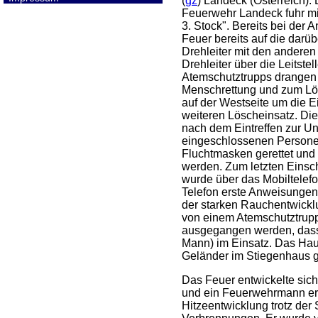
(
gz
) Landeck (Österreich).
Feuerwehr Landeck fuhr m
3. Stock". Bereits bei der 
Feuer bereits auf die dar
Drehleiter mit den anderen
Drehleiter über die Leitste
Atemschutztrupps drangen 
Menschrettung und zum Lös
auf der Westseite um die E
weiteren Löscheinsatz. Die
nach dem Eintreffen zur U
eingeschlossenen Personen 
Fluchtmasken gerettet und 
werden. Zum letzten Einsc
wurde über das Mobiltelef
Telefon erste Anweisungen
der starken Rauchentwicklun
von einem Atemschutztrupp
ausgegangen werden, dass 
Mann) im Einsatz. Das Hau
Geländer im Stiegenhaus g
Das Feuer entwickelte sic
und ein Feuerwehrmann erl
Hitzeentwicklung trotz der