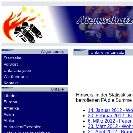
Allgemeines
Unfälle im Einsatz
Startseite
Vorwort
Unfallanalysen
Wir über uns
Kontakt
Unfälle
Hinweis: in der Statistik 
Länder
betroffenen
FA
die Summe d
Europa
Amerika
14. Januar 2012
- Woh
Asien
20. Februar 2012
- K
Afrika
6. März 2012
- Feuer 
23. März 2012
- Wohn
Australien/Ozeanien
21. April 2012
- Brand