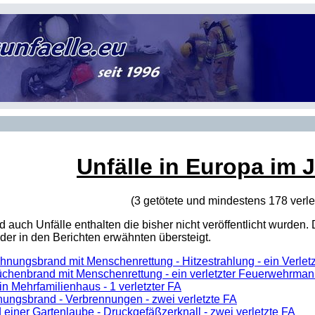
Unfälle in Europa im 
(3 getötete und mindestens 178 verle
sind auch Unfälle enthalten die bisher nicht veröffentlicht wur
er in den Berichten erwähnten übersteigt.
nungsbrand mit Menschenrettung - Hitzestrahlung - ein Verletz
üchenbrand mit Menschenrettung - ein verletzter Feuerwehrma
in Mehrfamilienhaus - 1 verletzter FA
ungsbrand - Verbrennungen - zwei verletzte FA
 einer Gartenlaube - Druckgefäßzerknall - zwei verletzte FA