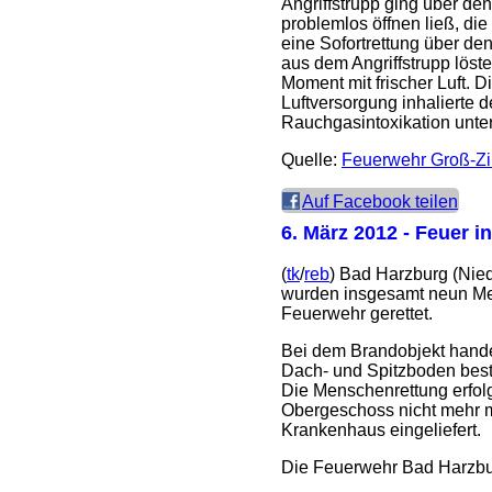
Angriffstrupp ging über de
problemlos öffnen ließ, die
eine Sofortrettung über de
aus dem Angriffstrupp löst
Moment mit frischer Luft. 
Luftversorgung inhalierte d
Rauchgasintoxikation unte
Quelle:
Feuerwehr Groß-Z
Auf Facebook teilen
6. März 2012
- Feuer in
(
tk
/
reb
) Bad Harzburg (Nie
wurden insgesamt neun Men
Feuerwehr gerettet.
Bei dem Brandobjekt hande
Dach- und Spitzboden besta
Die Menschenrettung erfolg
Obergeschoss nicht mehr mö
Krankenhaus eingeliefert.
Die Feuerwehr Bad Harzbur