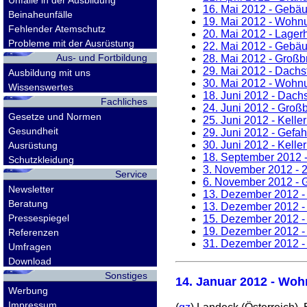
Unfälle in der Ausbildung
16. Mai 2012
- Gebäud
Beinaheunfälle
19. Mai 2012
- Wohnun
Fehlender Atemschutz
20. Mai 2012
- Lagerh
Probleme mit der Ausrüstung
22. Mai 2012
- Gebäud
Aus- und Fortbildung
28. Mai 2012
- Großbr
29. Mai 2012
- Dachst
Ausbildung mit uns
30. Mai 2012
- Wohnu
Wissenswertes
18. Juni 2012
- Dachs
Fachliches
24. Juni 2012
- Großb
Gesetze und Normen
25. Juni 2012
- Kelle
Gesundheit
29. Juni 2012
- Gefahr
30. Juni 2012
- Kelle
Ausrüstung
18. September 2012
-
Schutzkleidung
3. November 2012
- 2
Service
6. November 2012
- 
Newsletter
13. Dezember 2012
-
Beratung
13. Dezember 2012
-
Pressespiegel
15. Dezember 2012
-
19. Dezember 2012
-
Referenzen
31. Dezember 2012
-
Umfragen
Download
Sonstiges
14. Januar 2012
- Wohn
Werbung
Impressum