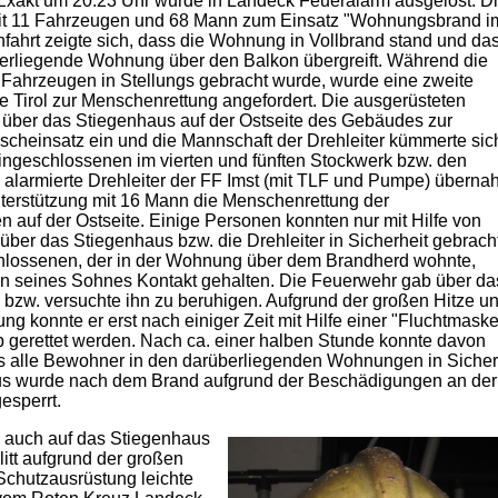
 Exakt um 20:23 Uhr wurde in Landeck Feueralarm ausgelöst. D
it 11 Fahrzeugen und 68 Mann zum Einsatz "Wohnungsbrand i
Anfahrt zeigte sich, dass die Wohnung in Vollbrand stand und da
überliegende Wohnung über den Balkon übergreift. Während die
 Fahrzeugen in Stellungs gebracht wurde, wurde eine zweite
lle Tirol zur Menschenrettung angefordert. Die ausgerüsteten
über das Stiegenhaus auf der Ostseite des Gebäudes zur
cheinsatz ein und die Mannschaft der Drehleiter kümmerte sic
ingeschlossenen im vierten und fünften Stockwerk bzw. den
 alarmierte Drehleiter der FF Imst (mit TLF und Pumpe) übern
nterstützung mit 16 Mann die Menschenrettung der
auf der Ostseite. Einige Personen konnten nur mit Hilfe von
über das Stiegenhaus bzw. die Drehleiter in Sicherheit gebrach
hlossenen, der in der Wohnung über dem Brandherd wohnte,
on seines Sohnes Kontakt gehalten. Die Feuerwehr gab über da
 bzw. versuchte ihn zu beruhigen. Aufgrund der großen Hitze u
g konnte er erst nach einiger Zeit mit Hilfe einer "Fluchtmaske
 gerettet werden. Nach ca. einer halben Stunde konnte davon
alle Bewohner in den darüberliegenden Wohnungen in Sicherhe
s wurde nach dem Brand aufgrund der Beschädigungen an der El
esperrt.
h auch auf das Stiegenhaus
itt aufgrund der großen
 Schutzausrüstung leichte