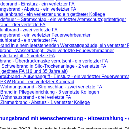
ebrand - Einsturz - ein verletzter FA
gsbrand - Absturz - ein verletzter FA
allenbrand - ein verletzter und ein getöteter Kollege
efeuer – Stromschlag - ein verletzter Atemschutzgeräteträger
and - drei verletzte FA
uhlbrand - zwei verletzte FA
ngsbrand - ein verletzter Feuerwehrbeamter
tuhlbrand - ein verletzter FA
rand in einem leerstehenden Werkstattgebäude, ein verletzter 
rbrand - Wasserdampf - zwei verletzte Feuerwehrmänner
stoffaustritt - 2 verletzte FA
rbrand - Überdruckmaske verrutscht - ein verletzter FA
 Schwelbrand in Silo-Trockenanlage - 2 verletzte FA
 getötete FA (16 und 35 Jahre alt)
Großbrand - Außenangriff - Einsturz - ein verletzter Feuerwehrm
 PKW Brand - ein verletzter Kamerad
 Wohnungsbrand - Stromschlag - zwei verletzte FA
 Brand in Pflegeeinrichtung - 3 verletzte Kollegen
 Wohnhausbrand - drei verletzte FA
 Zimmerbrand - Absturz - 1 verletzter Kollege
ungsbrand mit Menschenrettung - Hitzestrahlung - e