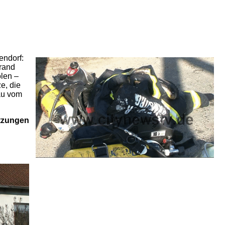
endorf:
rand
len –
e, die
rau vom
etzungen