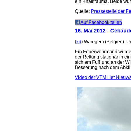
ein Knalltrauma. Beide wu
Quelle:
Pressestelle der 
Auf Facebook teilen
16. Mai 2012
- Gebäudeb
(
kd
) Waregem (Belgien). U
Ein Feuerwehrmann wurde s
der Rettung stationär in e
sich am Fuß und an der Wir
Besserung nach dem Abklin
Video der VTM Het Nieuw