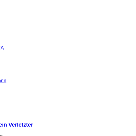
FA
ann
in Verletzter