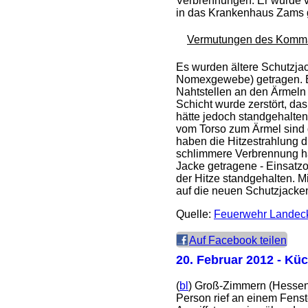
Verbrennungen. Er wurde 
in das Krankenhaus Zams 
Vermutungen des Komm
Es wurden ältere Schutzja
Nomexgewebe) getragen. E
Nahtstellen an den Ärmeln
Schicht wurde zerstört, d
hätte jedoch standgehalte
vom Torso zum Ärmel sind
haben die Hitzestrahlung 
schlimmere Verbrennung hat
Jacke getragene - Einsatzov
der Hitze standgehalten. 
auf die neuen Schutzjack
Quelle:
Feuerwehr Landec
Auf Facebook teilen
20. Februar 2012
- Küc
(
bl
) Groß-Zimmern (Hessen)
Person rief an einem Fenst