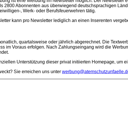
ung ist eine Werbung im Newsletter möglich. Der Newsletter e
als 2800 Abonnenten aus überwiegend deutschsprachigen Ländern
iwilligen-, Werk- oder Berufsfeuerwehren tätig.
tter kann pro Newsletter lediglich an einen Inserenten verge
n
atlich, quartalsweise oder jährlich abgerechnet. Die Textwer
ss im Voraus erfolgen. Nach Zahlungseingang wird die Werbung
ndet.
nziellen Unterstützung dieser privat initiierten Homepage, um e
weckt? Sie erreichen uns unter
werbung@atemschutzunfaelle.d