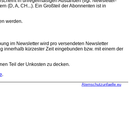
rscheint in unregelmäßigen Abständen (vgl. Newsletter-
 (D, A, CH...). Ein Großteil der Abonnenten ist in
ben werden.
bung im Newsletter wird pro versendeten Newsletter
 innerhalb kürzester Zeit eingebunden bzw. mit einem der
inen Teil der Unkosten zu decken.
e
.
Atemschutzunfaelle.eu