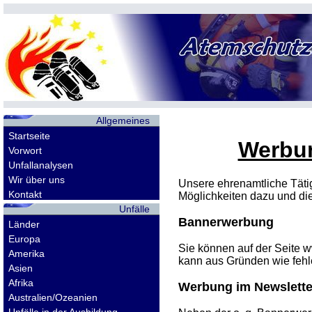
Allgemeines
Startseite
Werbun
Vorwort
Unfallanalysen
Wir über uns
Unsere ehrenamtliche Täti
Kontakt
Möglichkeiten dazu und di
Unfälle
Bannerwerbung
Länder
Europa
Sie können auf der Seite 
Amerika
kann aus Gründen wie fehl
Asien
Afrika
Werbung im Newslette
Australien/Ozeanien