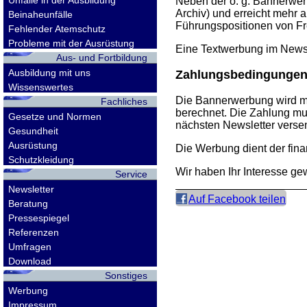
Unfälle in der Ausbildung
Neben der o. g. Bannerwerb
Archiv) und erreicht mehr 
Beinaheunfälle
Führungspositionen von Fre
Fehlender Atemschutz
Probleme mit der Ausrüstung
Eine Textwerbung im Newsle
Aus- und Fortbildung
Ausbildung mit uns
Zahlungsbedingunge
Wissenswertes
Die Bannerwerbung wird mon
Fachliches
berechnet. Die Zahlung mu
Gesetze und Normen
nächsten Newsletter verse
Gesundheit
Ausrüstung
Die Werbung dient der fina
Schutzkleidung
Wir haben Ihr Interesse ge
Service
Newsletter
Auf Facebook teilen
Beratung
Pressespiegel
Referenzen
Umfragen
Download
Sonstiges
Werbung
Impressum