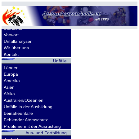
Allgemeines
Startseite
Vorwort
Unfallanalysen
Wir über uns
Kontakt
Unfälle
Länder
Europa
Amerika
Asien
Afrika
Australien/Ozeanien
Unfälle in der Ausbildung
Beinaheunfälle
Fehlender Atemschutz
Probleme mit der Ausrüstung
Aus- und Fortbildung