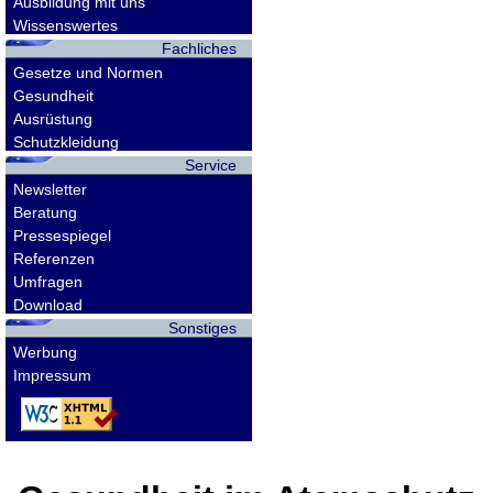
Ausbildung mit uns
Wissenswertes
Fachliches
Gesetze und Normen
Gesundheit
Ausrüstung
Schutzkleidung
Service
Newsletter
Beratung
Pressespiegel
Referenzen
Umfragen
Download
Sonstiges
Werbung
Impressum