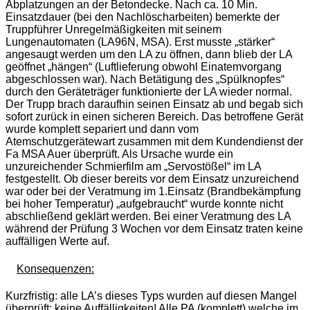
Abplatzungen an der Betondecke. Nach ca. 10 Min.
Einsatzdauer (bei den Nachlöscharbeiten) bemerkte der
Truppführer Unregelmäßigkeiten mit seinem
Lungenautomaten (LA96N, MSA). Erst musste „stärker“
angesaugt werden um den LA zu öffnen, dann blieb der LA
geöffnet „hängen“ (Luftlieferung obwohl Einatemvorgang
abgeschlossen war). Nach Betätigung des „Spülknopfes“
durch den Geräteträger funktionierte der LA wieder normal.
Der Trupp brach daraufhin seinen Einsatz ab und begab sich
sofort zurück in einen sicheren Bereich. Das betroffene Gerät
wurde komplett separiert und dann vom
Atemschutzgerätewart zusammen mit dem Kundendienst der
Fa MSA Auer überprüft. Als Ursache wurde ein
unzureichender Schmierfilm am „Servostößel“ im LA
festgestellt. Ob dieser bereits vor dem Einsatz unzureichend
war oder bei der Veratmung im 1.Einsatz (Brandbekämpfung
bei hoher Temperatur) „aufgebraucht“ wurde konnte nicht
abschließend geklärt werden. Bei einer Veratmung des LA
während der Prüfung 3 Wochen vor dem Einsatz traten keine
auffälligen Werte auf.
Konsequenzen:
Kurzfristig: alle LA’s dieses Typs wurden auf diesen Mangel
überprüft: keine Auffälligkeiten! Alle PA (komplett) welche im