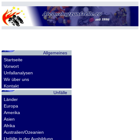
Allgemeines
Startseite
Vorwort
Unfallanalysen
Wir über uns
Kontakt
Unfälle
Länder
Europa
Amerika
Asien
Afrika
Australien/Ozeanien
Unfälle in der Ausbildung