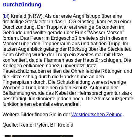
Durchzündung
(
bl
) Krefeld (NRW). Als der erste Angriffstrupp über eine
dreiteilige Steckleiter in das 1. OG einstieg, kam es zu einer
Durchzündung. Der Trupp war erst wenige Sekunden im
Gebäude und wollte gerade über Funk "Wasser Marsch"
fordern. Das Feuer im Erdgeschoß breitete sich in diesem
Moment über den Treppenraum aus und traf den Trupp. Im
letzten Augenblick gelang der Rückzug über die Steckleiter.
Beim Abstieg wurde der Trupp ein zweites mal mit Hitze
konfrontiert, da die Flammen aus der Haustür schlugen. Die
Kollegen entkamen nahezu unverletzt, trotz
Feuerschutzhauben erlitten die Ohren leichte Rötungen und
die Hitze schlug durch die Handschuhe an den
Fingerspitzen durch. Die Schutzkleidung war erst wenige
Wochen alt und bot einen guten Schutz. Aufgrund der
Beflammung wurde das Kabel der Helmsprechgarnitur stark
beschädigt, funktionierte jedoch noch. Die Atemschutzgeräte
funktionierten ebenfalls einwandfrei.
Weitere Bilder finden Sie in der
Westdeutschen Zeitung
.
Quelle: Reiner Pylen, BF Krefeld