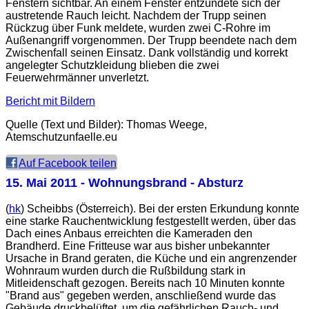
Fenstern sichtbar. An einem Fenster entzündete sich der
austretende Rauch leicht. Nachdem der Trupp seinen
Rückzug über Funk meldete, wurden zwei C-Rohre im
Außenangriff vorgenommen. Der Trupp beendete nach dem
Zwischenfall seinen Einsatz. Dank vollständig und korrekt
angelegter Schutzkleidung blieben die zwei
Feuerwehrmänner unverletzt.
Bericht mit Bildern
Quelle (Text und Bilder): Thomas Weege,
Atemschutzunfaelle.eu
Auf Facebook teilen
15. Mai 2011
- Wohnungsbrand - Absturz
(
hk
) Scheibbs (Österreich). Bei der ersten Erkundung konnte
eine starke Rauchentwicklung festgestellt werden, über das
Dach eines Anbaus erreichten die Kameraden den
Brandherd. Eine Fritteuse war aus bisher unbekannter
Ursache in Brand geraten, die Küche und ein angrenzender
Wohnraum wurden durch die Rußbildung stark in
Mitleidenschaft gezogen. Bereits nach 10 Minuten konnte
"Brand aus" gegeben werden, anschließend wurde das
Gebäude druckbelüftet, um die gefährlichen Rauch- und