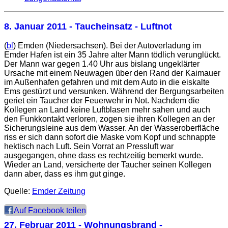
8. Januar 2011
- Taucheinsatz - Luftnot
(
bl
) Emden (Niedersachsen). Bei der Autoverladung im
Emder Hafen ist ein 35 Jahre alter Mann tödlich verunglückt.
Der Mann war gegen 1.40 Uhr aus bislang ungeklärter
Ursache mit einem Neuwagen über den Rand der Kaimauer
im Außenhafen gefahren und mit dem Auto in die eiskalte
Ems gestürzt und versunken. Während der Bergungsarbeiten
geriet ein Taucher der Feuerwehr in Not. Nachdem die
Kollegen an Land keine Luftblasen mehr sahen und auch
den Funkkontakt verloren, zogen sie ihren Kollegen an der
Sicherungsleine aus dem Wasser. An der Wasseroberfläche
riss er sich dann sofort die Maske vom Kopf und schnappte
hektisch nach Luft. Sein Vorrat an Pressluft war
ausgegangen, ohne dass es rechtzeitig bemerkt wurde.
Wieder an Land, versicherte der Taucher seinen Kollegen
dann aber, dass es ihm gut ginge.
Quelle:
Emder Zeitung
Auf Facebook teilen
27. Februar 2011
- Wohnungsbrand -