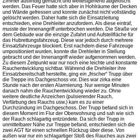
Zimmer ausfindig gemacht und weitestgehend abgelöscht
werden. Das Feuer hatte sich aber in Hohlräume der Decken
und Wände gefressen und konnte zunächst nicht vollständig
gelöscht werden. Daher hatte sich die Einsatzleitung
entschieden, eine Drehleiter anzufordern. Als diese eintraf,
musste der Innenangriff unterbrochen werden. Die Straße vor
dem Gebäude war die einzige Zufahrt und Aufstellfläche für
das Hubrettungsfahrzeug. Diese war jedoch durch mehrere
Einsatzfahrzeuge blockiert. Erst nachdem diese Fahrzeuge
umpositioniert wurden, konnte die Drehleiter in Stellung
gebracht und der Innenangriff wieder aufgenommen werden.
Zu diesem Zeitpunkt war nur noch eine leichte und konstante
Rauchentwicklung sichtbar. Während die Drehleiter ihre
Einsatzbereitschaft herstellte, ging ein „frischer“ Trupp über
die Treppe ins Dachgeschoss vor. Dies war zirka eine
Stunde nach der ersten Alarmierung. Nur wenige Minuten
danach nahm die Rauchentwicklung wieder zu. Ohne
weitere deutliche Anzeichen (pulsierender Rauch,
Verfärbung des Rauchs usw.) kam es zu einer
Durchzündung im Dachgeschoss. Der Trupp befand sich in
diesem Moment im Flur der Oberwohnung und sah wie sich
der Rauch schlagartig entzündete. Da sich der Trupp in
unmittelbarer Nähe zur Treppe befand, entschieden sich die
zwei AGT für einen schnellen Rückzug über diese. Von
außen war nur ein schlagartiger Stoß des Rauches aus zwei