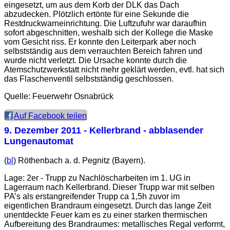
eingesetzt, um aus dem Korb der DLK das Dach
abzudecken. Plötzlich ertönte für eine Sekunde die
Restdruckwarneinrichtung. Die Luftzufuhr war daraufhin
sofort abgeschnitten, weshalb sich der Kollege die Maske
vom Gesicht riss. Er konnte den Leiterpark aber noch
selbstständig aus dem verrauchten Bereich fahren und
wurde nicht verletzt. Die Ursache konnte durch die
Atemschutzwerkstatt nicht mehr geklärt werden, evtl. hat sich
das Flaschenventil selbstständig geschlossen.
Quelle: Feuerwehr Osnabrück
Auf Facebook teilen
9. Dezember 2011
- Kellerbrand - abblasender
Lungenautomat
(
bl
) Röthenbach a. d. Pegnitz (Bayern).
Lage: 2er - Trupp zu Nachlöscharbeiten im 1. UG in
Lagerraum nach Kellerbrand. Dieser Trupp war mit selben
PA’s als erstangreifender Trupp ca 1,5h zuvor im
eigentlichen Brandraum eingesetzt. Durch das lange Zeit
unentdeckte Feuer kam es zu einer starken thermischen
Aufbereitung des Brandraumes: metallisches Regal verformt,