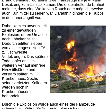
Brand gemeldet, woraufhin zwei Fahrzeuge mit je 4 Mann
Besatzung zum Einsatz kamen. Die ersteintreffende Einheit
meldete, dass eine Wolke von Rauch oder möglicherweise
auch Kühlmittel zu sehen war. Daraufhin gingen die Trupps
in den Innenangriff vor.
Dabei kam es unvermittelt
zu einer gewaltigen
Explosion, deren Ursache
noch unbekannt ist.
Dadurch erlitten sieben
von acht eingesetzten FA
z. T. schwerste
Verletzungen. Das spätere
Todesopfer erlitt im
weiteren Verlauf mehrere
Herzstillstände und
verstarb später im
Krankenhaus. Sechs
seiner verletzten Kollegen
werden noch in
Krankenhäusern
behandelt.
Durch die Explosion wurde auch eines der Fahrzeuge
schwer beschädigt. Später ereigneten sich noch