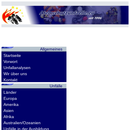
Allgemeines
Startseite
Vorwort
Unfallanalysen
Wir über uns
Kontakt
Unfälle
Länder
Europa
Amerika
Asien
Afrika
Australien/Ozeanien
Unfälle in der Ausbildung