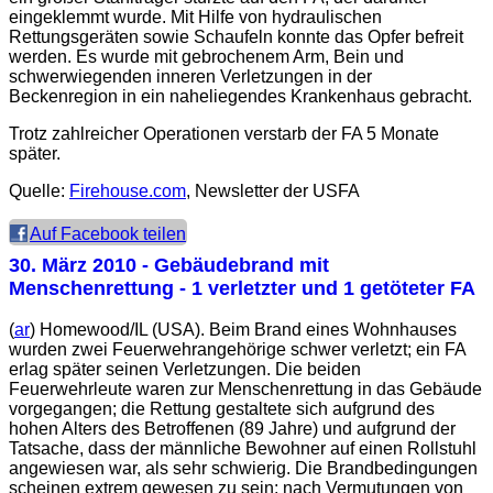
eingeklemmt wurde. Mit Hilfe von hydraulischen
Rettungsgeräten sowie Schaufeln konnte das Opfer befreit
werden. Es wurde mit gebrochenem Arm, Bein und
schwerwiegenden inneren Verletzungen in der
Beckenregion in ein naheliegendes Krankenhaus gebracht.
Trotz zahlreicher Operationen verstarb der FA 5 Monate
später.
Quelle:
Firehouse.com
, Newsletter der USFA
Auf Facebook teilen
30. März 2010
- Gebäudebrand mit
Menschenrettung - 1 verletzter und 1 getöteter FA
(
ar
) Homewood/IL (USA). Beim Brand eines Wohnhauses
wurden zwei Feuerwehrangehörige schwer verletzt; ein FA
erlag später seinen Verletzungen. Die beiden
Feuerwehrleute waren zur Menschenrettung in das Gebäude
vorgegangen; die Rettung gestaltete sich aufgrund des
hohen Alters des Betroffenen (89 Jahre) und aufgrund der
Tatsache, dass der männliche Bewohner auf einen Rollstuhl
angewiesen war, als sehr schwierig. Die Brandbedingungen
scheinen extrem gewesen zu sein; nach Vermutungen von