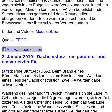
dem Dach befindlichen FA stürtzen dabei nach unten und
zogen sich in der Folge schwere Verletzungen zu. Innerhalb
von wenigen Minuten konnten die FA von bereitstehenden
Sicherheitstrupps gerettet und dem Rettungsdienst
übergeben werden. Beide waren ansprechbar und bei
Bewusstsein trotz ihrer schwerer Verbrennungen.
Bilder und Videos:
ModestoBee
Quelle:
FFCC
Auf Facebook teilen
2. Januar 2010
- Dacheinsturz - ein getöteter und
ein verletzter FA
(
ar
/
sg
) Pine Bluff/AR (USA). Beim Brand eines
Bürobedarfshandels kam es zum Einsturz einer Wand und
eines Teils der Dachkonstruktion. Zwei FA wurden dabei
schwer verletzt.
Während des Innenangriffs verschlimmerte sich die Lage im
Gebäude, weswegen die FA gezwungen wurden, sich zurück
zuziehen. Als das Opfer und seine Kollegen das Gebäude
verließen, stürzte eine Wand des zweiten Stockes ein und
ein großer Stahlträger stürzte auf den FA, der darunter