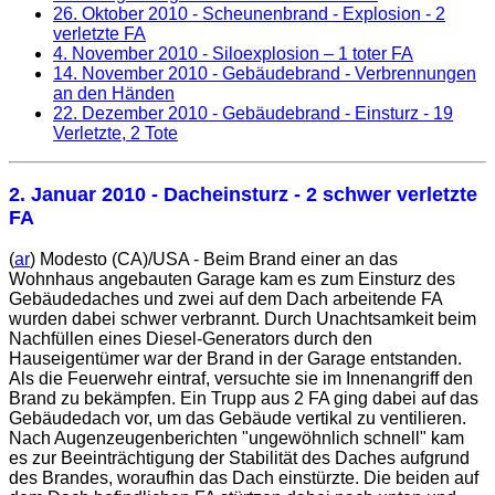
26. Oktober 2010
- Scheunenbrand - Explosion - 2
verletzte FA
4. November 2010
- Siloexplosion – 1 toter FA
14. November 2010
- Gebäudebrand - Verbrennungen
an den Händen
22. Dezember 2010
- Gebäudebrand - Einsturz - 19
Verletzte, 2 Tote
2. Januar 2010
- Dacheinsturz - 2 schwer verletzte
FA
(
ar
) Modesto (CA)/USA - Beim Brand einer an das
Wohnhaus angebauten Garage kam es zum Einsturz des
Gebäudedaches und zwei auf dem Dach arbeitende FA
wurden dabei schwer verbrannt. Durch Unachtsamkeit beim
Nachfüllen eines Diesel-Generators durch den
Hauseigentümer war der Brand in der Garage entstanden.
Als die Feuerwehr eintraf, versuchte sie im Innenangriff den
Brand zu bekämpfen. Ein Trupp aus 2 FA ging dabei auf das
Gebäudedach vor, um das Gebäude vertikal zu ventilieren.
Nach Augenzeugenberichten "ungewöhnlich schnell" kam
es zur Beeinträchtigung der Stabilität des Daches aufgrund
des Brandes, woraufhin das Dach einstürzte. Die beiden auf