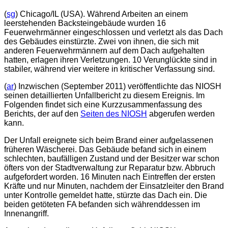
(
sg
) Chicago/IL (USA). Während Arbeiten an einem
leerstehenden Backsteingebäude wurden 16
Feuerwehrmänner eingeschlossen und verletzt als das Dach
des Gebäudes einstürzte. Zwei von ihnen, die sich mit
anderen Feuerwehrmännern auf dem Dach aufgehalten
hatten, erlagen ihren Verletzungen. 10 Verunglückte sind in
stabiler, während vier weitere in kritischer Verfassung sind.
(
ar
) Inzwischen (September 2011) veröffentlichte das NIOSH
seinen detaillierten Unfallbericht zu diesem Ereignis. Im
Folgenden findet sich eine Kurzzusammenfassung des
Berichts, der auf den
Seiten des NIOSH
abgerufen werden
kann.
Der Unfall ereignete sich beim Brand einer aufgelassenen
früheren Wäscherei. Das Gebäude befand sich in einem
schlechten, baufälligen Zustand und der Besitzer war schon
öfters von der Stadtverwaltung zur Reparatur bzw. Abbruch
aufgefordert worden. 16 Minuten nach Eintreffen der ersten
Kräfte und nur Minuten, nachdem der Einsatzleiter den Brand
unter Kontrolle gemeldet hatte, stürzte das Dach ein. Die
beiden getöteten FA befanden sich währenddessen im
Innenangriff.