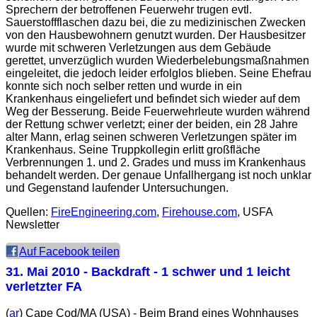
Sprechern der betroffenen Feuerwehr trugen evtl.
Sauerstoffflaschen dazu bei, die zu medizinischen Zwecken
von den Hausbewohnern genutzt wurden. Der Hausbesitzer
wurde mit schweren Verletzungen aus dem Gebäude
gerettet, unverzüglich wurden Wiederbelebungsmaßnahmen
eingeleitet, die jedoch leider erfolglos blieben. Seine Ehefrau
konnte sich noch selber retten und wurde in ein
Krankenhaus eingeliefert und befindet sich wieder auf dem
Weg der Besserung. Beide Feuerwehrleute wurden während
der Rettung schwer verletzt; einer der beiden, ein 28 Jahre
alter Mann, erlag seinen schweren Verletzungen später im
Krankenhaus. Seine Truppkollegin erlitt großfläche
Verbrennungen 1. und 2. Grades und muss im Krankenhaus
behandelt werden. Der genaue Unfallhergang ist noch unklar
und Gegenstand laufender Untersuchungen.
Quellen:
FireEngineering.com
,
Firehouse.com
, USFA
Newsletter
Auf Facebook teilen
31. Mai 2010
- Backdraft - 1 schwer und 1 leicht
verletzter FA
(
ar
) Cape Cod/MA (USA) - Beim Brand eines Wohnhauses