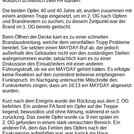
wodurch schließlich zwei FA starben.
Die beiden Opfer, 40 und 40 Jahre alt, wurden zusammen mit
einem anderen Trupp eingesetzt, um im 2. OG nach Opfern
und Brandnestern zu suchen; zu diesem Zeitpunkt war der
Brand im 1. OG bereits gelöscht.
Beim Öffnen der Decke kam es zu einer schnellen
Brandausbreitung, welche dem verunfallten Trupp Probleme
bereitet. Sie setzten einen MAYDAY-Ruf ab, der jedoch
außerhalb des Gebäudes nicht von den zuständigen Stellen
wahrgenommen wurde; tatsächlich kam es zu einer
Diskussion des Einsatzleiters mit einer anderen
Führungskraft, ob sie ein MAYDAY gehört hätten. Es erfolgte
keine Reaktion auf den zumindest teilweise empfangenen
Funkspruch. Im Nachgang untersuchte Mitschnitte des
Funkverkehrs zeigen, dass um 16:13 ein MAYDAY abgesetzt
wurden.
Kurz nach dem Ereignis wurde der Rückzug aus dem 2. OG
befohlen. Ein anderer FA fand ein Opfer auf der Treppe
liegend, bewusstlos und ohne Atmung, während er sich
zurückzog. Das zweite Opfer wurde ca. 9 min später im
2. OG gefunden in einem stark verrauchten Bereich. Ein
anderer FA, dem das Fehlen des Opfers nach der
Evakuierung aufgefallen war, war zurück ins Haus