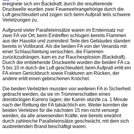
ereignete sich ein Backdraft; durch die resultierende
Druckwelle wurden zwei Feuerwehrangehörige durch die
Luft geschleudert und zogen sich beim Aufprall teils schwere
Verletzungen zu.
Aufgrund vieler Paralleleinsätze waren im Ersteinsatz nur
zwei FA vor Ort; beim Eintreffen schlugen bereits Flammen
aus der Haustür und zumindest Teile des Gebäudes standen
bereits in Vollbrand. Als die beiden FA von der Veranda mit
einer Schlauchleitung versuchten, die Flammen
zurückzudrängen, kam es zur Rauchexplosion (Backdraft).
Durch die entstehende Druckwelle wurden die beiden FA ca.
5 bis 10 m durch die Luft geschleudert; beim Aufprall erlitt ein
FA einen Genickbruch sowie Frakturen am Rücken, der
andere erlitt einen gebrochenen Knöchel.
Die beiden Verletzten mussten von weiteren FA in Sicherheit
gebracht werden, da sie im Trümmerschatten eines
dreistöckigen Kamins lagen; der Kamin stürzte ca. 1 Minute
nach der Rettung der FA tatsächlich ein. Weiter konnten die
beiden Verletzen für die nächsten 15 min nicht versorgt
werden, da alle anwesenden Kräfte, wie bereits erwähnt
durch zahlreiche Paralleleinsätze geschwächt, mit dem sich
ausbreitenden Brand beschäftigt waren.