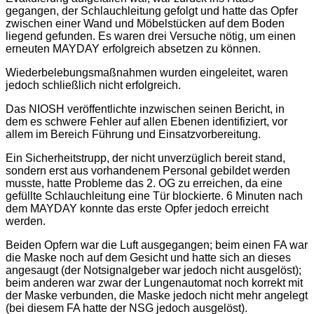
gegangen, der Schlauchleitung gefolgt und hatte das Opfer
zwischen einer Wand und Möbelstücken auf dem Boden
liegend gefunden. Es waren drei Versuche nötig, um einen
erneuten MAYDAY erfolgreich absetzen zu können.
Wiederbelebungsmaßnahmen wurden eingeleitet, waren
jedoch schließlich nicht erfolgreich.
Das NIOSH veröffentlichte inzwischen seinen Bericht, in
dem es schwere Fehler auf allen Ebenen identifiziert, vor
allem im Bereich Führung und Einsatzvorbereitung.
Ein Sicherheitstrupp, der nicht unverzüglich bereit stand,
sondern erst aus vorhandenem Personal gebildet werden
musste, hatte Probleme das 2. OG zu erreichen, da eine
gefüllte Schlauchleitung eine Tür blockierte. 6 Minuten nach
dem MAYDAY konnte das erste Opfer jedoch erreicht
werden.
Beiden Opfern war die Luft ausgegangen; beim einen FA war
die Maske noch auf dem Gesicht und hatte sich an dieses
angesaugt (der Notsignalgeber war jedoch nicht ausgelöst);
beim anderen war zwar der Lungenautomat noch korrekt mit
der Maske verbunden, die Maske jedoch nicht mehr angelegt
(bei diesem FA hatte der NSG jedoch ausgelöst).