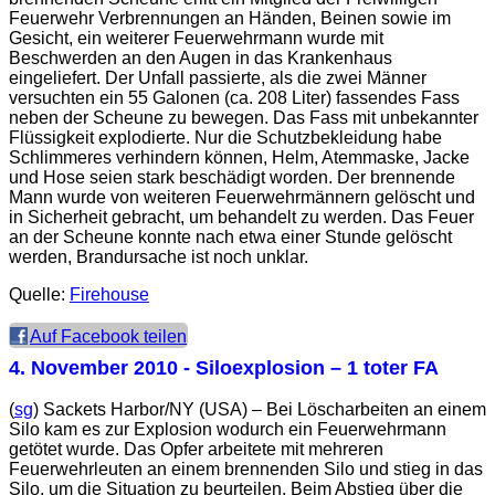
Feuerwehr Verbrennungen an Händen, Beinen sowie im
Gesicht, ein weiterer Feuerwehrmann wurde mit
Beschwerden an den Augen in das Krankenhaus
eingeliefert. Der Unfall passierte, als die zwei Männer
versuchten ein 55 Galonen (ca. 208 Liter) fassendes Fass
neben der Scheune zu bewegen. Das Fass mit unbekannter
Flüssigkeit explodierte. Nur die Schutzbekleidung habe
Schlimmeres verhindern können, Helm, Atemmaske, Jacke
und Hose seien stark beschädigt worden. Der brennende
Mann wurde von weiteren Feuerwehrmännern gelöscht und
in Sicherheit gebracht, um behandelt zu werden. Das Feuer
an der Scheune konnte nach etwa einer Stunde gelöscht
werden, Brandursache ist noch unklar.
Quelle:
Firehouse
Auf Facebook teilen
4. November 2010
- Siloexplosion – 1 toter FA
(
sg
) Sackets Harbor/NY (USA) – Bei Löscharbeiten an einem
Silo kam es zur Explosion wodurch ein Feuerwehrmann
getötet wurde. Das Opfer arbeitete mit mehreren
Feuerwehrleuten an einem brennenden Silo und stieg in das
Silo, um die Situation zu beurteilen. Beim Abstieg über die