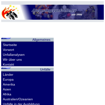
Allgemeines
Startseite
Vorwort
Unfallanalysen
Wir über uns
Kontakt
Unfälle
Länder
Europa
Amerika
Asien
Afrika
Australien/Ozeanien
Unfälle in der Ausbildung