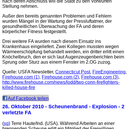
nach deren Abschluss will die Stadt zu den Vorwürfen
Stellung nehmen.
Außer den bereits genannten Problemen und Fehlern
wurden Mängel in der Wartung der Pressluftatmer, der
gesundheitlichen Überwachung der FA und deren
körperlicher Fitness festgestellt.
Drei weitere FA wurden nach diesem Einsatz ins
Krankenhaus eingeliefert. Zwei Kollegen mussten wegen
Wärmeerschöpfung behandelt werden, ein dritter erlitt einen
Knöchelbruch, den er sich laut Augenzeugenberichten beim
Sprung oder Sturz aus einem Fenster im 2.OG zuzog.
Quelle: USFA Newsletter,
Connecticut Post
,
FireEngineering
,
Firehouse.com (1)
,
Firehouse.com (2)
,
Firehouse.com (3)
,
http://www.firehouse.com/news/lodd/two-conn-firefighters-
killed-house-fire
Auf Facebook teilen
26. Oktober 2010
- Scheunenbrand - Explosion - 2
verletzte FA
(
sg
) Terre Haute/Ind. (USA). Während Arbeiten an einer
brennenden Scheune erlitt ein Mitglied der Freiwilligen