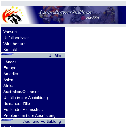
Allgemeines
Startseite
Vorwort
Unfallanalysen
Wir über uns
Kontakt
Unfälle
Länder
Europa
Amerika
Asien
Afrika
Australien/Ozeanien
Unfälle in der Ausbildung
Beinaheunfälle
Fehlender Atemschutz
Probleme mit der Ausrüstung
Aus- und Fortbildung