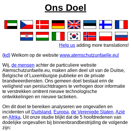
Ons Doel
Help us
adding more translations!
(
kd
) Welkom op de website
www.atemschutzunfaelle.eu!
Wij,
de mensen
achter de particuliere website
Atemschutzunfaelle.eu
, maken allen deel uit van de Duitse,
Belgische of Luxemburgse publieke en de private
brandweerdiensten. Ons gemeen doel bestaat erin de
veiligheid van persluchtdragers te verhogen door informatie
te verstrekken omtrent nieuwe technologische
ontwikkelingen en nieuwe tactieken.
Om dit doel te bereiken analyseren we ongevallen en
incidenten uit
Duitsland
,
Europa
,
de Verenigde Staten
,
Azië
en
Afrika
. Uit onze studie blijkt dat de 5 hoofdredenen van
dodelijke ongevallen bij binnenbrandbestrijding de volgende
zijn: