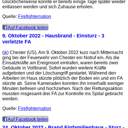
Glücklicherweise konnte er bereits einige Tage später wieder
entlassen werden und sich Zuhause erholen.
Quelle:
Firefighternation
Auf Facebook teilen
9. Oktober 2022
- Hausbrand - Einsturz - 3
verletzte FA
(
jk
) Chester (US). Am 9. Oktober 2022 kurz nach Mitternacht
ging bei der Feuerwehr von Chester ein Notruf ein. Als die
Einsatzkräfte am Ereignisort eintrafen, waren bereits zwei
Gebäude in Vollbrand. Sofort wurden weitere Kräfte
aufgeboten und der Löschangriff gestartet. Während den
Arbeiten im Haus stürzte plötzlich der Boden ein und ein FA
stürzte ab. Seine Kameraden konnten ihn innerhalb weniger
Minuten befreien und hochziehen. Nach der Rettungsaktion
mussten insgesamt drei FA zur Kontrolle ins Spital gebracht
werden.
Quelle:
Firefighternation
Auf Facebook teilen
24. Oktober 2022
- Brand Einfamilienhaus - Sturz -