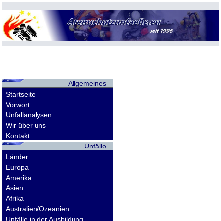
Allgemeines
Startseite
Vorwort
Unfallanalysen
Wir über uns
Kontakt
Unfälle
Länder
Europa
Amerika
Asien
Afrika
Australien/Ozeanien
Unfälle in der Ausbildung