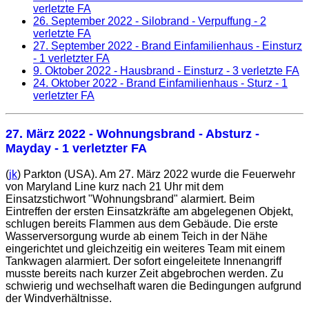
verletzte FA
26. September 2022
- Silobrand - Verpuffung - 2
verletzte FA
27. September 2022
- Brand Einfamilienhaus - Einsturz
- 1 verletzter FA
9. Oktober 2022
- Hausbrand - Einsturz - 3 verletzte FA
24. Oktober 2022
- Brand Einfamilienhaus - Sturz - 1
verletzter FA
27. März 2022
- Wohnungsbrand - Absturz -
Mayday - 1 verletzter FA
(
jk
) Parkton (USA). Am 27. März 2022 wurde die Feuerwehr
von Maryland Line kurz nach 21 Uhr mit dem
Einsatzstichwort "Wohnungsbrand" alarmiert. Beim
Eintreffen der ersten Einsatzkräfte am abgelegenen Objekt,
schlugen bereits Flammen aus dem Gebäude. Die erste
Wasserversorgung wurde ab einem Teich in der Nähe
eingerichtet und gleichzeitig ein weiteres Team mit einem
Tankwagen alarmiert. Der sofort eingeleitete Innenangriff
musste bereits nach kurzer Zeit abgebrochen werden. Zu
schwierig und wechselhaft waren die Bedingungen aufgrund
der Windverhältnisse.