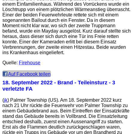
einem Einfamilienhaus. Während des Vorrückens wurde ein
Löschtrupp von einem plötzlichen Wärmeanstieg überrascht.
Einer der beiden Feuerwehrleute rettete sich mit einem
sogenannten Bailout durch ein Fenster. Da in diesem
Moment nicht klar war, wo sich der zweite Truppmann
befand, wurde ein Mayday ausgelöst. Kurz darauf stellte sich
heraus, dass dieser sich durch eine Tür ins Freie retten
konnte. Einer der Kameraden erlitt bei diesem Einsatz
Verbrennungen, der zweite einen Hitzestau. Beide wurden
ins Krankenhaus eingeliefert.
Quelle:
Firehouse
Auf Facebook teilen
18. September 2022
- Brand - Teileinsturz - 3
verletzte FA
(
jk
) Palmer Township (US). Am 18. September 2022 kurz
nach 21 Uhr rückte die Feuerwehr von Palmer Township zu
einem Gebäudebrand aus. Beim Eintreffen der Einsatzkräfte
stand das Gebäude bereits in Vollbrand. Die Einsatzleitung
entschied deshalb, zuerst einen Aussenangriff zu starten.
Erst als die Flammen deutlich zurückgeschlagen waren,
rückte ein Trupps ins Gebäude vor um den Brandherd zu