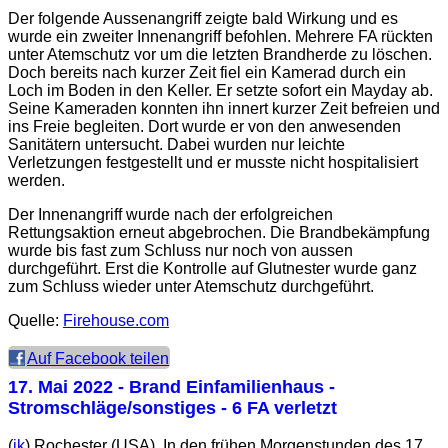
Der folgende Aussenangriff zeigte bald Wirkung und es
wurde ein zweiter Innenangriff befohlen. Mehrere FA rückten
unter Atemschutz vor um die letzten Brandherde zu löschen.
Doch bereits nach kurzer Zeit fiel ein Kamerad durch ein
Loch im Boden in den Keller. Er setzte sofort ein Mayday ab.
Seine Kameraden konnten ihn innert kurzer Zeit befreien und
ins Freie begleiten. Dort wurde er von den anwesenden
Sanitätern untersucht. Dabei wurden nur leichte
Verletzungen festgestellt und er musste nicht hospitalisiert
werden.
Der Innenangriff wurde nach der erfolgreichen
Rettungsaktion erneut abgebrochen. Die Brandbekämpfung
wurde bis fast zum Schluss nur noch von aussen
durchgeführt. Erst die Kontrolle auf Glutnester wurde ganz
zum Schluss wieder unter Atemschutz durchgeführt.
Quelle:
Firehouse.com
Auf Facebook teilen
17. Mai 2022
- Brand Einfamilienhaus -
Stromschläge/sonstiges - 6 FA verletzt
(
jk
) Rochester (USA). In den frühen Morgenstunden des 17.