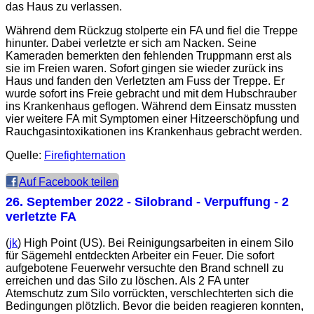
das Haus zu verlassen.
Während dem Rückzug stolperte ein FA und fiel die Treppe
hinunter. Dabei verletzte er sich am Nacken. Seine
Kameraden bemerkten den fehlenden Truppmann erst als
sie im Freien waren. Sofort gingen sie wieder zurück ins
Haus und fanden den Verletzten am Fuss der Treppe. Er
wurde sofort ins Freie gebracht und mit dem Hubschrauber
ins Krankenhaus geflogen. Während dem Einsatz mussten
vier weitere FA mit Symptomen einer Hitzeerschöpfung und
Rauchgasintoxikationen ins Krankenhaus gebracht werden.
Quelle:
Firefighternation
Auf Facebook teilen
26. September 2022
- Silobrand - Verpuffung - 2
verletzte FA
(
jk
) High Point (US). Bei Reinigungsarbeiten in einem Silo
für Sägemehl entdeckten Arbeiter ein Feuer. Die sofort
aufgebotene Feuerwehr versuchte den Brand schnell zu
erreichen und das Silo zu löschen. Als 2 FA unter
Atemschutz zum Silo vorrückten, verschlechterten sich die
Bedingungen plötzlich. Bevor die beiden reagieren konnten,