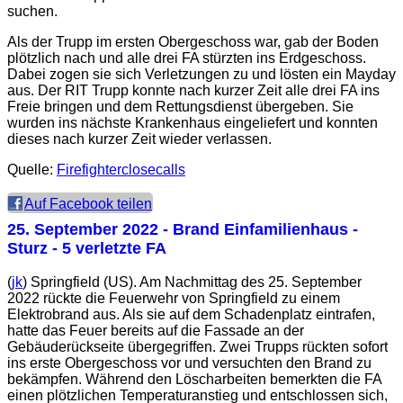
suchen.
Als der Trupp im ersten Obergeschoss war, gab der Boden
plötzlich nach und alle drei FA stürzten ins Erdgeschoss.
Dabei zogen sie sich Verletzungen zu und lösten ein Mayday
aus. Der RIT Trupp konnte nach kurzer Zeit alle drei FA ins
Freie bringen und dem Rettungsdienst übergeben. Sie
wurden ins nächste Krankenhaus eingeliefert und konnten
dieses nach kurzer Zeit wieder verlassen.
Quelle:
Firefighterclosecalls
Auf Facebook teilen
25. September 2022
- Brand Einfamilienhaus -
Sturz - 5 verletzte FA
(
jk
) Springfield (US). Am Nachmittag des 25. September
2022 rückte die Feuerwehr von Springfield zu einem
Elektrobrand aus. Als sie auf dem Schadenplatz eintrafen,
hatte das Feuer bereits auf die Fassade an der
Gebäuderückseite übergegriffen. Zwei Trupps rückten sofort
ins erste Obergeschoss vor und versuchten den Brand zu
bekämpfen. Während den Löscharbeiten bemerkten die FA
einen plötzlichen Temperaturanstieg und entschlossen sich,