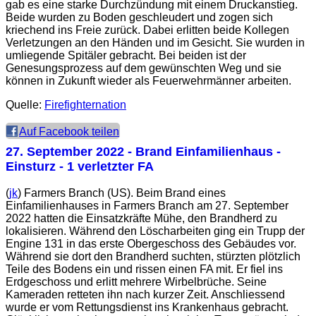
gab es eine starke Durchzündung mit einem Druckanstieg.
Beide wurden zu Boden geschleudert und zogen sich
kriechend ins Freie zurück. Dabei erlitten beide Kollegen
Verletzungen an den Händen und im Gesicht. Sie wurden in
umliegende Spitäler gebracht. Bei beiden ist der
Genesungsprozess auf dem gewünschten Weg und sie
können in Zukunft wieder als Feuerwehrmänner arbeiten.
Quelle:
Firefighternation
Auf Facebook teilen
27. September 2022
- Brand Einfamilienhaus -
Einsturz - 1 verletzter FA
(
jk
) Farmers Branch (US). Beim Brand eines
Einfamilienhauses in Farmers Branch am 27. September
2022 hatten die Einsatzkräfte Mühe, den Brandherd zu
lokalisieren. Während den Löscharbeiten ging ein Trupp der
Engine 131 in das erste Obergeschoss des Gebäudes vor.
Während sie dort den Brandherd suchten, stürzten plötzlich
Teile des Bodens ein und rissen einen FA mit. Er fiel ins
Erdgeschoss und erlitt mehrere Wirbelbrüche. Seine
Kameraden retteten ihn nach kurzer Zeit. Anschliessend
wurde er vom Rettungsdienst ins Krankenhaus gebracht.