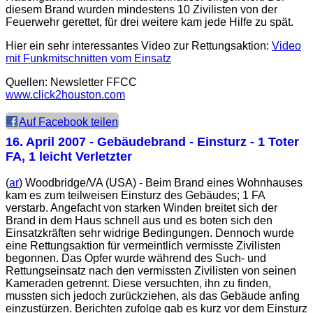
diesem Brand wurden mindestens 10 Zivilisten von der
Feuerwehr gerettet, für drei weitere kam jede Hilfe zu spät.
Hier ein sehr interessantes Video zur Rettungsaktion:
Video
mit Funkmitschnitten vom Einsatz
Quellen: Newsletter FFCC
www.click2houston.com
Auf Facebook teilen
16. April 2007
- Gebäudebrand - Einsturz - 1 Toter
FA, 1 leicht Verletzter
(
ar
) Woodbridge/VA (USA) - Beim Brand eines Wohnhauses
kam es zum teilweisen Einsturz des Gebäudes; 1 FA
verstarb. Angefacht von starken Winden breitet sich der
Brand in dem Haus schnell aus und es boten sich den
Einsatzkräften sehr widrige Bedingungen. Dennoch wurde
eine Rettungsaktion für vermeintlich vermisste Zivilisten
begonnen. Das Opfer wurde während des Such- und
Rettungseinsatz nach den vermissten Zivilisten von seinen
Kameraden getrennt. Diese versuchten, ihn zu finden,
mussten sich jedoch zurückziehen, als das Gebäude anfing
einzustürzen. Berichten zufolge gab es kurz vor dem Einsturz