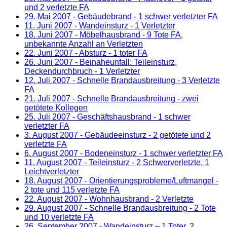
und 2 verletzte FA
29. Mai 2007
- Gebäudebrand - 1 schwer verletzter FA
11. Juni 2007
- Wandeinsturz - 1 Verletzter
18. Juni 2007
- Möbelhausbrand - 9 Tote FA,
unbekannte Anzahl an Verletzten
22. Juni 2007
- Absturz - 1 toter FA
26. Juni 2007
- Beinaheunfall: Teileinsturz,
Deckendurchbruch - 1 Verletzter
12. Juli 2007
- Schnelle Brandausbreitung - 3 Verletzte
FA
21. Juli 2007
- Schnelle Brandausbreitung - zwei
getötete Kollegen
25. Juli 2007
- Geschäftshausbrand - 1 schwer
verletzter FA
3. August 2007
- Gebäudeeinsturz - 2 getötete und 2
verletzte FA
6. August 2007
- Bodeneinsturz - 1 schwer verletzter FA
11. August 2007
- Teileinsturz - 2 Schwerverletzte, 1
Leichtverletzter
18. August 2007
- Orientierungsprobleme/Luftmangel -
2 tote und 115 verletzte FA
22. August 2007
- Wohnhausbrand - 2 Verletzte
29. August 2007
- Schnelle Brandausbreitung - 2 Tote
und 10 verletzte FA
26. September 2007
- Wandeinsturz – 1 Toter, 2