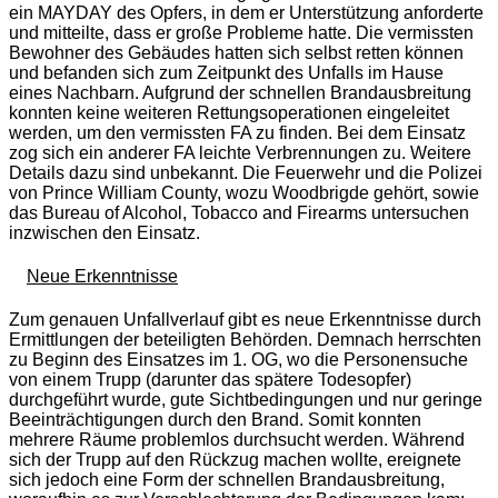
ein MAYDAY des Opfers, in dem er Unterstützung anforderte
und mitteilte, dass er große Probleme hatte. Die vermissten
Bewohner des Gebäudes hatten sich selbst retten können
und befanden sich zum Zeitpunkt des Unfalls im Hause
eines Nachbarn. Aufgrund der schnellen Brandausbreitung
konnten keine weiteren Rettungsoperationen eingeleitet
werden, um den vermissten FA zu finden. Bei dem Einsatz
zog sich ein anderer FA leichte Verbrennungen zu. Weitere
Details dazu sind unbekannt. Die Feuerwehr und die Polizei
von Prince William County, wozu Woodbrigde gehört, sowie
das Bureau of Alcohol, Tobacco and Firearms untersuchen
inzwischen den Einsatz.
Neue Erkenntnisse
Zum genauen Unfallverlauf gibt es neue Erkenntnisse durch
Ermittlungen der beteiligten Behörden. Demnach herrschten
zu Beginn des Einsatzes im 1. OG, wo die Personensuche
von einem Trupp (darunter das spätere Todesopfer)
durchgeführt wurde, gute Sichtbedingungen und nur geringe
Beeinträchtigungen durch den Brand. Somit konnten
mehrere Räume problemlos durchsucht werden. Während
sich der Trupp auf den Rückzug machen wollte, ereignete
sich jedoch eine Form der schnellen Brandausbreitung,