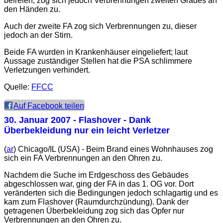
befreien, zog sich jedoch Verbrennungen zweiten Grades an
den Händen zu.
Auch der zweite FA zog sich Verbrennungen zu, dieser
jedoch an der Stirn.
Beide FA wurden in Krankenhäuser eingeliefert; laut
Aussage zuständiger Stellen hat die PSA schlimmere
Verletzungen verhindert.
Quelle:
FFCC
Auf Facebook teilen
30. Januar 2007
- Flashover - Dank
Überbekleidung nur ein leicht Verletzer
(
ar
) Chicago/IL (USA) - Beim Brand eines Wohnhauses zog
sich ein FA Verbrennungen an den Ohren zu.
Nachdem die Suche im Erdgeschoss des Gebäudes
abgeschlossen war, ging der FA in das 1. OG vor. Dort
veränderten sich die Bedingungen jedoch schlagartig und es
kam zum Flashover (Raumdurchzündung). Dank der
getragenen Überbekleidung zog sich das Opfer nur
Verbrennungen an den Ohren zu.