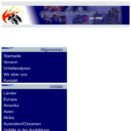
Allgemeines
Startseite
Vorwort
Unfallanalysen
Wir über uns
Kontakt
Unfälle
Länder
Europa
Amerika
Asien
Afrika
Australien/Ozeanien
Unfälle in der Ausbildung