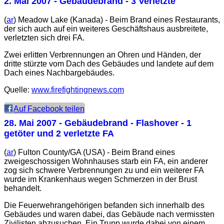
2. Mai 2007
- Gebäudebrand - 3 Verletzte
(
ar
) Meadow Lake (Kanada) - Beim Brand eines Restaurants,
der sich auch auf ein weiteres Geschäftshaus ausbreitete,
verletzten sich drei FA.
Zwei erlitten Verbrennungen an Ohren und Händen, der
dritte stürzte vom Dach des Gebäudes und landete auf dem
Dach eines Nachbargebäudes.
Quelle:
www.firefightingnews.com
Auf Facebook teilen
28. Mai 2007
- Gebäudebrand - Flashover - 1
getöter und 2 verletzte FA
(
ar
) Fulton County/GA (USA) - Beim Brand eines
zweigeschossigen Wohnhauses starb ein FA, ein anderer
zog sich schwere Verbrennungen zu und ein weiterer FA
wurde im Krankenhaus wegen Schmerzen in der Brust
behandelt.
Die Feuerwehrangehörigen befanden sich innerhalb des
Gebäudes und waren dabei, das Gebäude nach vermissten
Zivilisten abzusuchen. Ein Trupp wurde dabei von einem