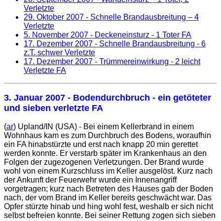
Verletzte
29. Oktober 2007
- Schnelle Brandausbreitung – 4
Verletzte
5. November 2007
- Deckeneinsturz - 1 Toter FA
17. Dezember 2007
- Schnelle Brandausbreitung - 6
z.T. schwer Verletzte
17. Dezember 2007
- Trümmereinwirkung - 2 leicht
Verletzte FA
3. Januar 2007
- Bodendurchbruch - ein getöteter
und sieben verletzte FA
(
ar
) Upland/IN (USA) - Bei einem Kellerbrand in einem
Wohnhaus kam es zum Durchbruch des Bodens, woraufhin
ein FA hinabstürzte und erst nach knapp 20 min gerettet
werden konnte. Er verstarb später im Krankenhaus an den
Folgen der zugezogenen Verletzungen. Der Brand wurde
wohl von einem Kurzschluss im Keller ausgelöst. Kurz nach
der Ankunft der Feuerwehr wurde ein Innenangriff
vorgetragen; kurz nach Betreten des Hauses gab der Boden
nach, der vom Brand im Keller bereits geschwächt war. Das
Opfer stürzte hinab und hing wohl fest, weshalb er sich nicht
selbst befreien konnte. Bei seiner Rettung zogen sich sieben