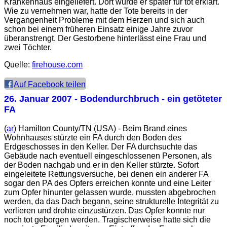
Krankenhaus eingeliefert. Dort wurde er später für tot erklärt.
Wie zu vernehmen war, hatte der Tote bereits in der
Vergangenheit Probleme mit dem Herzen und sich auch
schon bei einem früheren Einsatz einige Jahre zuvor
überanstrengt. Der Gestorbene hinterlässt eine Frau und
zwei Töchter.
Quelle:
firehouse.com
Auf Facebook teilen
26. Januar 2007
- Bodendurchbruch - ein getöteter
FA
(
ar
) Hamilton County/TN (USA) - Beim Brand eines
Wohnhauses stürzte ein FA durch den Boden des
Erdgeschosses in den Keller. Der FA durchsuchte das
Gebäude nach eventuell eingeschlossenen Personen, als
der Boden nachgab und er in den Keller stürzte. Sofort
eingeleitete Rettungsversuche, bei denen ein anderer FA
sogar den PA des Opfers erreichen konnte und eine Leiter
zum Opfer hinunter gelassen wurde, mussten abgebrochen
werden, da das Dach begann, seine strukturelle Integrität zu
verlieren und drohte einzustürzen. Das Opfer konnte nur
noch tot geborgen werden. Tragischerweise hatte sich die