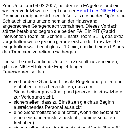
Zum Unfall am 04.02.2007, bei dem ein FA getötet und ein
weiterer verletzt wurde, liegt nun der
Bericht des NIOSH
vor.
Demnach ereignete sich der Unfall, als die beiden Opfer eine
Schlauchleitung unter einem an der Hauswand
angebrachten Garagendach vornahmen. Dieses Vordach
stürzte herab und begrub die beiden FA. Ein RIT (
Rapid
Intervention Team
, dt. Schnell-Einsatz-Team SET), das extra
vorgehalten wurde jedoch gerade erst an der Einsatzstelle
eingetroffen war, benötigte ca. 10 min, um die beiden FA aus
den Trümmern zu retten bzw. bergen.
Um solche und ähnliche Unfälle in Zukunft zu vermeiden,
gibt das NIOSH folgende Empfehlungen.
Feuerwehren sollten:
vorhandene Standard-Einsatz-Regeln überprüfen und
einhalten, um sicherzustellen, dass ein
Sicherheitstrupps ständig und jederzeit in einsatzbereit
zur Verfügung steht.
sicherstellen, dass zu Einsätzen gleich zu Beginn
ausreichendes Personal ausrückt
eine Sicherheitszone einrichten, wenn die Gefahr für
einen Gebäudeeinsturz besteht (Trümmerschatten
freihalten)
sicherstellen, dass der Einsatzleiter ständig überprüft,