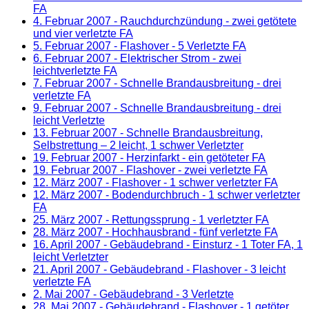
FA
4. Februar 2007
- Rauchdurchzündung - zwei getötete
und vier verletzte FA
5. Februar 2007
- Flashover - 5 Verletzte FA
6. Februar 2007
- Elektrischer Strom - zwei
leichtverletzte FA
7. Februar 2007
- Schnelle Brandausbreitung - drei
verletzte FA
9. Februar 2007
- Schnelle Brandausbreitung - drei
leicht Verletzte
13. Februar 2007
- Schnelle Brandausbreitung,
Selbstrettung – 2 leicht, 1 schwer Verletzter
19. Februar 2007
- Herzinfarkt - ein getöteter FA
19. Februar 2007
- Flashover - zwei verletzte FA
12. März 2007
- Flashover - 1 schwer verletzter FA
12. März 2007
- Bodendurchbruch - 1 schwer verletzter
FA
25. März 2007
- Rettungssprung - 1 verletzter FA
28. März 2007
- Hochhausbrand - fünf verletzte FA
16. April 2007
- Gebäudebrand - Einsturz - 1 Toter FA, 1
leicht Verletzter
21. April 2007
- Gebäudebrand - Flashover - 3 leicht
verletzte FA
2. Mai 2007
- Gebäudebrand - 3 Verletzte
28. Mai 2007
- Gebäudebrand - Flashover - 1 getöter