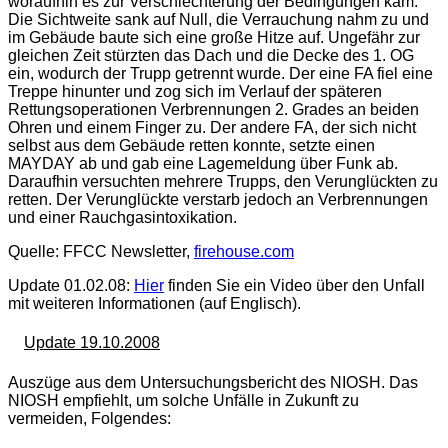
woraufhin es zur Verschlechterung der Bedingungen kam:
Die Sichtweite sank auf Null, die Verrauchung nahm zu und
im Gebäude baute sich eine große Hitze auf. Ungefähr zur
gleichen Zeit stürzten das Dach und die Decke des 1. OG
ein, wodurch der Trupp getrennt wurde. Der eine FA fiel eine
Treppe hinunter und zog sich im Verlauf der späteren
Rettungsoperationen Verbrennungen 2. Grades an beiden
Ohren und einem Finger zu. Der andere FA, der sich nicht
selbst aus dem Gebäude retten konnte, setzte einen
MAYDAY ab und gab eine Lagemeldung über Funk ab.
Daraufhin versuchten mehrere Trupps, den Verunglückten zu
retten. Der Verunglückte verstarb jedoch an Verbrennungen
und einer Rauchgasintoxikation.
Quelle: FFCC Newsletter,
firehouse.com
Update 01.02.08:
Hier
finden Sie ein Video über den Unfall
mit weiteren Informationen (auf Englisch).
Update 19.10.2008
Auszüge aus dem Untersuchungsbericht des NIOSH. Das
NIOSH empfiehlt, um solche Unfälle in Zukunft zu
vermeiden, Folgendes: