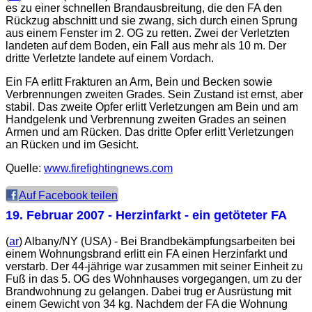
es zu einer schnellen Brandausbreitung, die den FA den
Rückzug abschnitt und sie zwang, sich durch einen Sprung
aus einem Fenster im 2. OG zu retten. Zwei der Verletzten
landeten auf dem Boden, ein Fall aus mehr als 10 m. Der
dritte Verletzte landete auf einem Vordach.
Ein FA erlitt Frakturen an Arm, Bein und Becken sowie
Verbrennungen zweiten Grades. Sein Zustand ist ernst, aber
stabil. Das zweite Opfer erlitt Verletzungen am Bein und am
Handgelenk und Verbrennung zweiten Grades an seinen
Armen und am Rücken. Das dritte Opfer erlitt Verletzungen
an Rücken und im Gesicht.
Quelle:
www.firefightingnews.com
Auf Facebook teilen
19. Februar 2007
- Herzinfarkt - ein getöteter FA
(
ar
) Albany/NY (USA) - Bei Brandbekämpfungsarbeiten bei
einem Wohnungsbrand erlitt ein FA einen Herzinfarkt und
verstarb. Der 44-jährige war zusammen mit seiner Einheit zu
Fuß in das 5. OG des Wohnhauses vorgegangen, um zu der
Brandwohnung zu gelangen. Dabei trug er Ausrüstung mit
einem Gewicht von 34 kg. Nachdem der FA die Wohnung