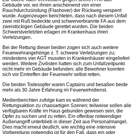
Gebäude vor, wo ihnen anscheinend von einer
Rauchdurchzündung (Flashover) der Rückweg versperrt
wurde. Augenzeugen berichteten, dass nach diesem Unfall
zwei mit Ruß bedeckte und schwerverbrannte FA aus dem
zweistöckigen Gebäude gerettet wurden. Die beiden
Schwerstverletzten erlagen im Krankenhaus ihren
Verletzungen.
Bei der Rettung dieser beiden zogen sich auch weitere
Feuerwehrangehörige z. T. schwere Verletzungen zu;
mindestens vier AGT mussten in Krankenhäuser eingeliefert
werden. Weitere Zivilisten hatten sich zum Unfallzeitpunkt
nicht mehr im Gebäude befunden; alle Bewohner konnten
sich vor Eintreffen der Feuerwehr selbst retten.
Die beiden Todesopfer waren Captains und besaßen beide
mehr als 30 Jahre Erfahrung im Feuerwehrdienst.
Medienberichten zufolge kam es während der
Rettungsaktion zu chaosartigen Szenen; teilweise sollen alle
verfügbaren Kräfte im Haus gebunden gewesen sein, die
Opfer zu suchen und zu retten. Ein offenbar notwendiger
Außenangriff unterblieb in dieser Zeit aus Personalmangel.
Dies macht erneut deutlich, wie wichtig eine intensive
Vorbereitung notwendig ist für den Fall, dass ein oder