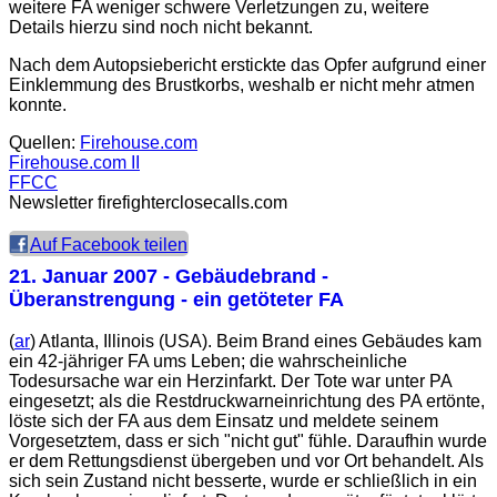
weitere FA weniger schwere Verletzungen zu, weitere
Details hierzu sind noch nicht bekannt.
Nach dem Autopsiebericht erstickte das Opfer aufgrund einer
Einklemmung des Brustkorbs, weshalb er nicht mehr atmen
konnte.
Quellen:
Firehouse.com
Firehouse.com II
FFCC
Newsletter firefighterclosecalls.com
Auf Facebook teilen
21. Januar 2007
- Gebäudebrand -
Überanstrengung - ein getöteter FA
(
ar
) Atlanta, Illinois (USA). Beim Brand eines Gebäudes kam
ein 42-jähriger FA ums Leben; die wahrscheinliche
Todesursache war ein Herzinfarkt. Der Tote war unter PA
eingesetzt; als die Restdruckwarneinrichtung des PA ertönte,
löste sich der FA aus dem Einsatz und meldete seinem
Vorgesetztem, dass er sich "nicht gut" fühle. Daraufhin wurde
er dem Rettungsdienst übergeben und vor Ort behandelt. Als
sich sein Zustand nicht besserte, wurde er schließlich in ein