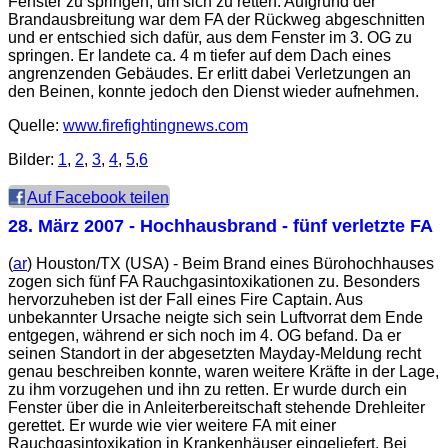
Fenster zu springen, um sich zu retten. Aufgrund der
Brandausbreitung war dem FA der Rückweg abgeschnitten
und er entschied sich dafür, aus dem Fenster im 3. OG zu
springen. Er landete ca. 4 m tiefer auf dem Dach eines
angrenzenden Gebäudes. Er erlitt dabei Verletzungen an
den Beinen, konnte jedoch den Dienst wieder aufnehmen.
Quelle:
www.firefightingnews.com
Bilder:
1
,
2
,
3
,
4
,
5
,
6
Auf Facebook teilen
28. März 2007
- Hochhausbrand - fünf verletzte FA
(
ar
) Houston/TX (USA) - Beim Brand eines Bürohochhauses
zogen sich fünf FA Rauchgasintoxikationen zu. Besonders
hervorzuheben ist der Fall eines Fire Captain. Aus
unbekannter Ursache neigte sich sein Luftvorrat dem Ende
entgegen, während er sich noch im 4. OG befand. Da er
seinen Standort in der abgesetzten Mayday-Meldung recht
genau beschreiben konnte, waren weitere Kräfte in der Lage,
zu ihm vorzugehen und ihn zu retten. Er wurde durch ein
Fenster über die in Anleiterbereitschaft stehende Drehleiter
gerettet. Er wurde wie vier weitere FA mit einer
Rauchgasintoxikation in Krankenhäuser eingeliefert. Bei