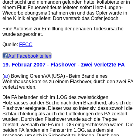
durchsucht und niemanden gefunden hatte, kollabierte er in
einem Flur. Feuerwehrleute leiteten sofort Herz-Lungen-
Wiederbelebungsmaßnahmen ein und das Opfer wurde in
eine Klinik eingeliefert. Dort verstarb das Opfer jedoch.
Eine Autopsie zur Ermittlung der genauen Todesursache
wurde angeordnet.
Quelle:
FFCC
Auf Facebook teilen
19. Februar 2007
- Flashover - zwei verletzte FA
(
ar
) Bowling Green/VA (USA) - Beim Brand eines
Wohnhauses kam es zu einem Flashover, durch den zwei FA
verletzt wurden.
Die FA befanden sich im 1.OG des zweistöckigen
Holzhauses auf der Suche nach dem Brandherd, als sich der
Flashover ereignete. Dieser war so intensiv, dass sowohl die
Schlauchleitung als auch die Luftleitungen des PA zerstört
wurden. Durch den Flashover wurde auch die Treppe
zerstört, weshalb die FA im 1. OG eingeschlossen waren. Die
beiden FA fanden ein Fenster im 1.OG, aus dem sie
sprangen, um sich in Sicherheit zu bringen. Durch den