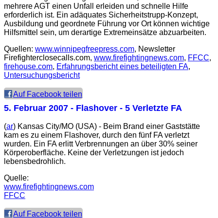
mehrere AGT einen Unfall erleiden und schnelle Hilfe
erforderlich ist. Ein adäquates Sicherheitstrupp-Konzept,
Ausbildung und geordnete Führung vor Ort können wichtige
Hilfsmittel sein, um derartige Extremeinsätze abzuarbeiten.
Quellen:
www.winnipegfreepress.com
, Newsletter
Firefighterclosecalls.com,
www.firefightingnews.com
,
FFCC
,
firehouse.com
,
Erfahrungsbericht eines beteiligten FA
,
Untersuchungsbericht
Auf Facebook teilen
5. Februar 2007
- Flashover - 5 Verletzte FA
(
ar
) Kansas City/MO (USA) - Beim Brand einer Gaststätte
kam es zu einem Flashover, durch den fünf FA verletzt
wurden. Ein FA erlitt Verbrennungen an über 30% seiner
Körperoberfläche. Keine der Verletzungen ist jedoch
lebensbedrohlich.
Quelle:
www.firefightingnews.com
FFCC
Auf Facebook teilen