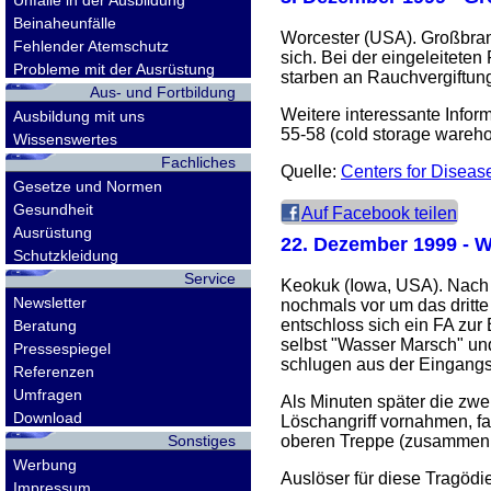
Unfälle in der Ausbildung
Beinaheunfälle
Worcester (USA). Großbran
Fehlender Atemschutz
sich. Bei der eingeleiteten
Probleme mit der Ausrüstung
starben an Rauchvergiftun
Aus- und Fortbildung
Weitere interessante Infor
Ausbildung mit uns
55-58 (cold storage wareho
Wissenswertes
Fachliches
Quelle:
Centers for Diseas
Gesetze und Normen
Gesundheit
Auf Facebook teilen
Ausrüstung
22. Dezember 1999
- W
Schutzkleidung
Service
Keokuk (Iowa, USA). Nach 
Newsletter
nochmals vor um das dritt
entschloss sich ein FA zu
Beratung
selbst "Wasser Marsch" un
Pressespiegel
schlugen aus der Eingangst
Referenzen
Umfragen
Als Minuten später die zwe
Download
Löschangriff vornahmen, f
Sonstiges
oberen Treppe (zusammen m
Werbung
Auslöser für diese Tragödi
Impressum