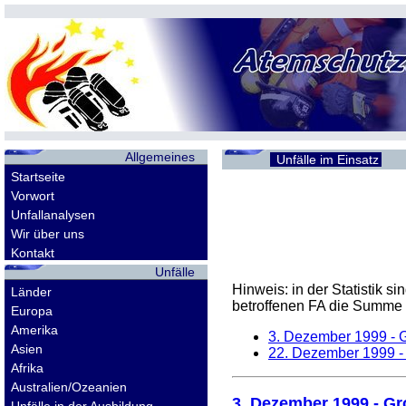
Allgemeines
Unfälle im Einsatz
Startseite
Vorwort
Unfallanalysen
Wir über uns
Kontakt
Unfälle
Hinweis: in der Statistik 
Länder
betroffenen
FA
die Summe d
Europa
Amerika
3. Dezember 1999
- 
Asien
22. Dezember 1999
-
Afrika
Australien/Ozeanien
3. Dezember 1999
- Gr