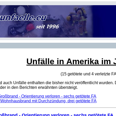
Unfälle in Amerika im 
(15 getötete und 4 verletzte
F
sind auch Unfälle enthalten die bisher nicht veröffentlicht wur
er in den Berichten erwähnten übersteigt.
Großbrand - Orientierung verloren - sechs getötete FA
 Wohnhausbrand mit Durchzündung, drei getötete FA
oßbrand - Orientierung verloren - sechs getötete FA