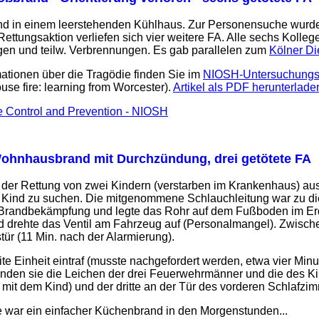
d in einem leerstehenden Kühlhaus. Zur Personensuche wurden 
 Rettungsaktion verliefen sich vier weitere FA. Alle sechs Koll
gen und teilw. Verbrennungen. Es gab parallelen zum
Kölner Di
mationen über die Tragödie finden Sie im
NIOSH-Untersuchungs
use fire: learning from Worcester).
Artikel als PDF herunterlade
e Control and Prevention - NIOSH
ohnhausbrand mit Durchzündung, drei getötete FA
der Rettung von zwei Kindern (verstarben im Krankenhaus) au
e Kind zu suchen. Die mitgenommene Schlauchleitung war zu di
r Brandbekämpfung und legte das Rohr auf dem Fußboden im Er
d drehte das Ventil am Fahrzeug auf (Personalmangel). Zwisc
ür (11 Min. nach der Alarmierung).
ite Einheit eintraf (musste nachgefordert werden, etwa vier Min
anden sie die Leichen der drei Feuerwehrmänner und die des K
it dem Kind) und der dritte an der Tür des vorderen Schlafzim
e war ein einfacher Küchenbrand in den Morgenstunden...