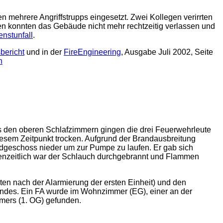
mehrere Angriffstrupps eingesetzt. Zwei Kollegen verirrten
egen konnten das Gebäude nicht mehr rechtzeitig verlassen und
enstunfall
.
bericht
und in der
FireEngineering
, Ausgabe Juli 2002, Seite
n
s den oberen Schlafzimmern gingen die drei Feuerwehrleute
esem Zeitpunkt trocken. Aufgrund der Brandausbreitung
dgeschoss nieder um zur Pumpe zu laufen. Er gab sich
henzeitlich war der Schlauch durchgebrannt und Flammen
uten nach der Alarmierung der ersten Einheit) und den
indes. Ein FA wurde im Wohnzimmer (EG), einer an der
mers (1. OG) gefunden.