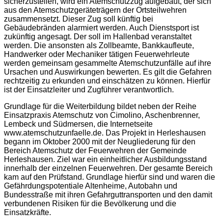
sicherzustellen, wird ein Atemschutzzug aufgebaut, der sich
aus den Atemschutzgeräteträgern der Ortsteilwehren
zusammensetzt. Dieser Zug soll künftig bei
Gebäudebränden alarmiert werden. Auch Dienstsport ist
zukünftig angesagt. Der soll im Hallenbad veranstaltet
werden. Die ansonsten als Zollbeamte, Bankkaufleute,
Handwerker oder Mechaniker tätigen Feuerwehrleute
werden gemeinsam gesammelte Atemschutzunfälle auf ihre
Ursachen und Auswirkungen bewerten. Es gilt die Gefahren
rechtzeitig zu erkunden und einschätzen zu können. Hierfür
ist der Einsatzleiter und Zugführer verantwortlich.
Grundlage für die Weiterbildung bildet neben der Reihe
Einsatzpraxis Atemschutz von Cimolino, Aschenbrenner,
Lembeck und Südmersen, die Internetseite
www.atemschutzunfaelle.de. Das Projekt in Herleshausen
begann im Oktober 2000 mit der Neugliederung für den
Bereich Atemschutz der Feuerwehren der Gemeinde
Herleshausen. Ziel war ein einheitlicher Ausbildungsstand
innerhalb der einzelnen Feuerwehren. Der gesamte Bereich
kam auf den Prüfstand. Grundlage hierfür sind und waren die
Gefährdungspotentiale Altenheime, Autobahn und
Bundesstraße mit ihren Gefahrguttransporten und den damit
verbundenen Risiken für die Bevölkerung und die
Einsatzkräfte.