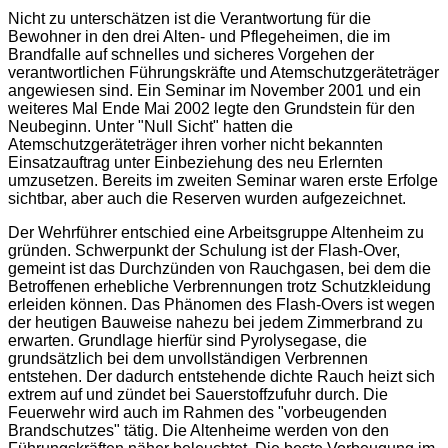
Nicht zu unterschätzen ist die Verantwortung für die
Bewohner in den drei Alten- und Pflegeheimen, die im
Brandfalle auf schnelles und sicheres Vorgehen der
verantwortlichen Führungskräfte und Atemschutzgeräteträger
angewiesen sind. Ein Seminar im November 2001 und ein
weiteres Mal Ende Mai 2002 legte den Grundstein für den
Neubeginn. Unter "Null Sicht" hatten die
Atemschutzgeräteträger ihren vorher nicht bekannten
Einsatzauftrag unter Einbeziehung des neu Erlernten
umzusetzen. Bereits im zweiten Seminar waren erste Erfolge
sichtbar, aber auch die Reserven wurden aufgezeichnet.
Der Wehrführer entschied eine Arbeitsgruppe Altenheim zu
gründen. Schwerpunkt der Schulung ist der Flash-Over,
gemeint ist das Durchzünden von Rauchgasen, bei dem die
Betroffenen erhebliche Verbrennungen trotz Schutzkleidung
erleiden können. Das Phänomen des Flash-Overs ist wegen
der heutigen Bauweise nahezu bei jedem Zimmerbrand zu
erwarten. Grundlage hierfür sind Pyrolysegase, die
grundsätzlich bei dem unvollständigen Verbrennen
entstehen. Der dadurch entstehende dichte Rauch heizt sich
extrem auf und zündet bei Sauerstoffzufuhr durch. Die
Feuerwehr wird auch im Rahmen des "vorbeugenden
Brandschutzes" tätig. Die Altenheime werden von den