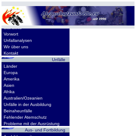
Allgemeines
Startseite
Vorwort
Unfallanalysen
Wir über uns
Kontakt
Unfälle
Länder
Europa
Amerika
Asien
Afrika
Australien/Ozeanien
Unfälle in der Ausbildung
Beinaheunfälle
Fehlender Atemschutz
Probleme mit der Ausrüstung
Aus- und Fortbildung