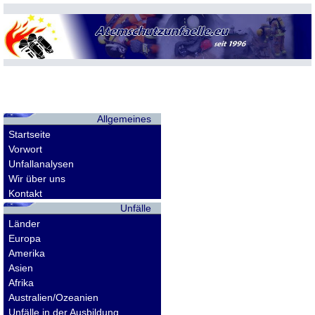
Allgemeines
Startseite
Vorwort
Unfallanalysen
Wir über uns
Kontakt
Unfälle
Länder
Europa
Amerika
Asien
Afrika
Australien/Ozeanien
Unfälle in der Ausbildung