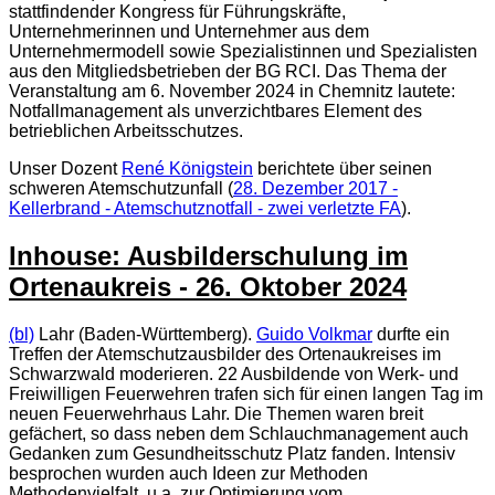
stattfindender Kongress für Führungskräfte,
Unternehmerinnen und Unternehmer aus dem
Unternehmermodell sowie Spezialistinnen und Spezialisten
aus den Mitgliedsbetrieben der BG RCI. Das Thema der
Veranstaltung am 6. November 2024 in Chemnitz lautete:
Notfallmanagement als unverzichtbares Element des
betrieblichen Arbeitsschutzes.
Unser Dozent
René Königstein
berichtete über seinen
schweren Atemschutzunfall (
28. Dezember 2017 -
Kellerbrand - Atemschutznotfall - zwei verletzte FA
).
Inhouse: Ausbilderschulung im
Ortenaukreis - 26. Oktober 2024
(bl)
Lahr (Baden-Württemberg).
Guido Volkmar
durfte ein
Treffen der Atemschutzausbilder des Ortenaukreises im
Schwarzwald moderieren. 22 Ausbildende von Werk- und
Freiwilligen Feuerwehren trafen sich für einen langen Tag im
neuen Feuerwehrhaus Lahr. Die Themen waren breit
gefächert, so dass neben dem Schlauchmanagement auch
Gedanken zum Gesundheitsschutz Platz fanden. Intensiv
besprochen wurden auch Ideen zur Methoden
Methodenvielfalt, u.a. zur Optimierung vom