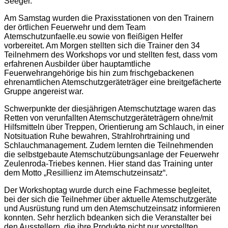
Seeger.
Am Samstag wurden die Praxisstationen von den Trainern
der örtlichen Feuerwehr und dem Team
Atemschutzunfaelle.eu sowie von fleißigen Helfer
vorbereitet. Am Morgen stellten sich die Trainer den 34
Teilnehmern des Workshops vor und stellten fest, dass vom
erfahrenen Ausbilder über hauptamtliche
Feuerwehrangehörige bis hin zum frischgebackenen
ehrenamtlichen Atemschutzgeräteträger eine breitgefächerte
Gruppe angereist war.
Schwerpunkte der diesjährigen Atemschutztage waren das
Retten von verunfallten Atemschutzgeräteträgern ohne/mit
Hilfsmitteln über Treppen, Orientierung am Schlauch, in einer
Notsituation Ruhe bewahren, Strahlrohrtraining und
Schlauchmanagement. Zudem lernten die Teilnehmenden
die selbstgebaute Atemschutzübungsanlage der Feuerwehr
Zeulenroda-Triebes kennen. Hier stand das Training unter
dem Motto „Resillienz im Atemschutzeinsatz“.
Der Workshoptag wurde durch eine Fachmesse begleitet,
bei der sich die Teilnehmer über aktuelle Atemschutzgeräte
und Ausrüstung rund um den Atemschutzeinsatz informieren
konnten. Sehr herzlich bdeanken sich die Veranstalter bei
den Ausstellern, die ihre Produkte nicht nur vorstellten,