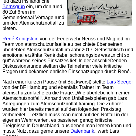
lud dazu ins ländliche
Bernsgrün
ein, um den rund
80 Zuhörern im
Gemeindesaal Vorträge rund
um den Atemschutznotfall zu
bieten.
René Königstein
von der Feuerwehr Neuss und Mitglied im
Team von atemschutzunfaelle.eu berichtete über seinen
überlebten Atemschutzunfall im Jahr 2017. Selbstkritisch und
emotional erzählte René dabei schonungslos was „nicht so
gut“ während seines Einsatzes lief. In der anschließenden
Diskussionsrunde stellten die Teilnehmer viele kritische
Fragen und bekamen ehrliche Einschätzungen durch René.
Nach einer kurzen Pause (mit Bockwurst) stellte
Lars Seeger
von der BF Hamburg und ebenfalls Trainer im Team
atemschutzunfaelle.eu die Frage: „Wie überlebe ich meinen
Atemschutznotfall“. Anhand von Unfallbeispielen gab Lars
Anregungen zum Atemschutznotfalltraining. Die Zuhörer
wurden hier bereits mental auf den folgenden Praxistag
vorbereitet. "Letztlich muss man nicht auf den Notfall in der
eigenen Wehr warten, es passieren genug kritische
Ereignisse in Deutschland, aus denen man lernen kann und
muss. Nutzt dazu gerne unsere
Datenbank
., warb Lars