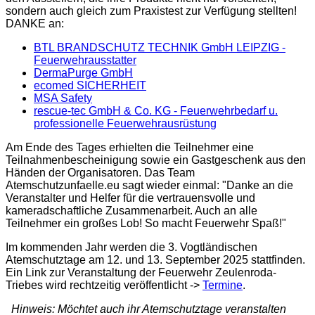
sondern auch gleich zum Praxistest zur Verfügung stellten!
DANKE an:
BTL BRANDSCHUTZ TECHNIK GmbH LEIPZIG -
Feuerwehrausstatter
DermaPurge GmbH
ecomed SICHERHEIT
MSA Safety
rescue-tec GmbH & Co. KG - Feuerwehrbedarf u.
professionelle Feuerwehrausrüstung
Am Ende des Tages erhielten die Teilnehmer eine
Teilnahmenbescheinigung sowie ein Gastgeschenk aus den
Händen der Organisatoren. Das Team
Atemschutzunfaelle.eu sagt wieder einmal: "Danke an die
Veranstalter und Helfer für die vertrauensvolle und
kameradschaftliche Zusammenarbeit. Auch an alle
Teilnehmer ein großes Lob! So macht Feuerwehr Spaß!"
Im kommenden Jahr werden die 3. Vogtländischen
Atemschutztage am 12. und 13. September 2025 stattfinden.
Ein Link zur Veranstaltung der Feuerwehr Zeulenroda-
Triebes wird rechtzeitig veröffentlicht ->
Termine
.
Hinweis: Möchtet auch ihr Atemschutztage veranstalten