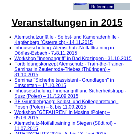
Referenzen
Veranstaltungen in 2015
Atemschutzunfälle - Selbst- und Kameradenhilfe -
Kapfenberg (Österreich) - 14.11.2015
Inhouseschulung: Atemschutz-Notfalltraining in
Dörfles-Esbach - 7./8.11.2015
Workshop "Innenangriff" in Bad Krozingen - 31.10.2015
Fortbildungskonzept Atemschutz - Train-the-Trainer-
Seminar in Zeulenroda-Triebes (Thüringen) –
31.10.2015
Seminar "Sicherheitsassistent - Grundlagen" in
Emsdetten – 17.10.2015
Inhouseschulung: Innenangriff und Sicherheitstrupp -
Susz (Polen) – 11./12.09.2015
BF-Grundlehrgang: Selbst- und Kollegenrettung -
Posen (Polen) – 8. bis 11.09.2015
Workshop "GEFAHREN" in Mosina (Polen) –
05.09.2015
Atemschutz-Notfalltraining in Stegen (Südtirol) –
11.07.2015
INTERSCHUTZ 2015 - 8. bis 13. Juni 2015