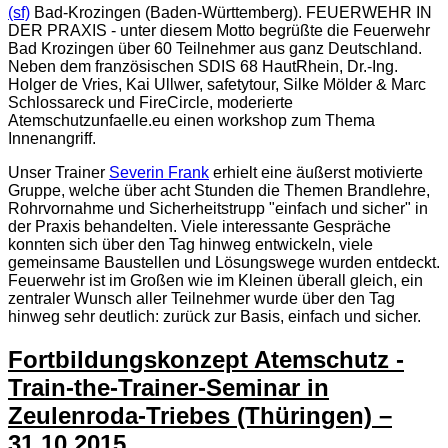
(sf)
Bad-Krozingen (Baden-Württemberg). FEUERWEHR IN
DER PRAXIS - unter diesem Motto begrüßte die Feuerwehr
Bad Krozingen über 60 Teilnehmer aus ganz Deutschland.
Neben dem französischen SDIS 68 HautRhein, Dr.-Ing.
Holger de Vries, Kai Ullwer, safetytour, Silke Mölder & Marc
Schlossareck und FireCircle, moderierte
Atemschutzunfaelle.eu einen workshop zum Thema
Innenangriff.
Unser Trainer
Severin Frank
erhielt eine äußerst motivierte
Gruppe, welche über acht Stunden die Themen Brandlehre,
Rohrvornahme und Sicherheitstrupp "einfach und sicher" in
der Praxis behandelten. Viele interessante Gespräche
konnten sich über den Tag hinweg entwickeln, viele
gemeinsame Baustellen und Lösungswege wurden entdeckt.
Feuerwehr ist im Großen wie im Kleinen überall gleich, ein
zentraler Wunsch aller Teilnehmer wurde über den Tag
hinweg sehr deutlich: zurück zur Basis, einfach und sicher.
Fortbildungskonzept Atemschutz -
Train-the-Trainer-Seminar in
Zeulenroda-Triebes (Thüringen) –
31.10.2015