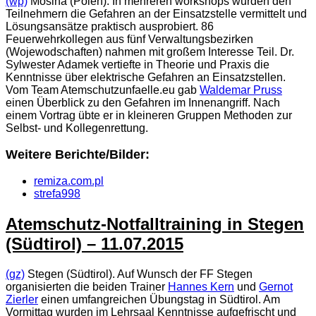
(wp)
Mosina (Polen). In mehreren workshops wurden den
Teilnehmern die Gefahren an der Einsatzstelle vermittelt und
Lösungsansätze praktisch ausprobiert. 86
Feuerwehrkollegen aus fünf Verwaltungsbezirken
(Wojewodschaften) nahmen mit großem Interesse Teil. Dr.
Sylwester Adamek vertiefte in Theorie und Praxis die
Kenntnisse über elektrische Gefahren an Einsatzstellen.
Vom Team Atemschutzunfaelle.eu gab
Waldemar Pruss
einen Überblick zu den Gefahren im Innenangriff. Nach
einem Vortrag übte er in kleineren Gruppen Methoden zur
Selbst- und Kollegenrettung.
Weitere Berichte/Bilder:
remiza.com.pl
strefa998
Atemschutz-Notfalltraining in Stegen
(Südtirol) – 11.07.2015
(gz)
Stegen (Südtirol). Auf Wunsch der FF Stegen
organisierten die beiden Trainer
Hannes Kern
und
Gernot
Zierler
einen umfangreichen Übungstag in Südtirol. Am
Vormittag wurden im Lehrsaal Kenntnisse aufgefrischt und