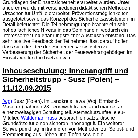
Grundlagen der Einsatzsicherheit erarbeitet wurden. Unter
anderem wurde mit verschiedenen didaktischen Methoden
Ursachen für Unfälle erarbeitet, Präventionsmöglichkeiten
ausgelotet sowie das Konzept des Sicherheitsassistenten im
Detail beleuchtet. Die Teilnehmergruppe brachte ein sehr
hohes fachliches Niveau in das Seminar ein, wodurch ein
interessanter und erfahrungsreicher Austausch entstand. Das
sehr positive Feedback der Teilnehmer lässt darauf hoffen,
dass sich die Idee des Sicherheitsassistenten zur
Verbesserung der Sicherheit der Feuerwehrangehörigen im
Einsatz weiter durchsetzen wird.
Inhouseschulung: Innenangriff und
Sicherheitstrupp - Susz (Polen) –
11./12.09.2015
(wp)
Susz (Polen). Im Landkreis Ilawa (Woj. Ermland-
Masuren) nahmen 28 Feuerwehrfrauen -und männer an
einer zweitägigen Schulung teil. Atemschutzunfaelle.eu-
Mitglied
Waldemar Pruss
besprach einsatztaktische
Grundsätze für einen sicheren Innenangriff. Ein weiterer
Schwerpunkt lag im trainieren von Methoden zur Selbst- und
Fremdrettung aus Höhen und Tiefen sowie die