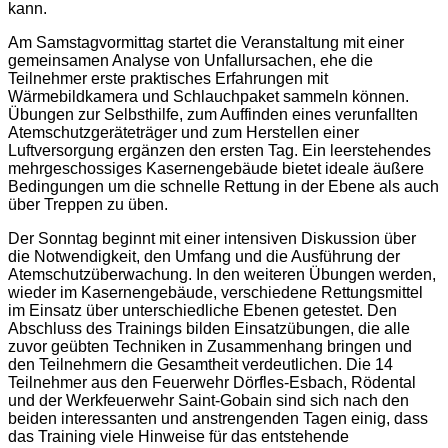
kann.
Am Samstagvormittag startet die Veranstaltung mit einer
gemeinsamen Analyse von Unfallursachen, ehe die
Teilnehmer erste praktisches Erfahrungen mit
Wärmebildkamera und Schlauchpaket sammeln können.
Übungen zur Selbsthilfe, zum Auffinden eines verunfallten
Atemschutzgeräteträger und zum Herstellen einer
Luftversorgung ergänzen den ersten Tag. Ein leerstehendes
mehrgeschossiges Kasernengebäude bietet ideale äußere
Bedingungen um die schnelle Rettung in der Ebene als auch
über Treppen zu üben.
Der Sonntag beginnt mit einer intensiven Diskussion über
die Notwendigkeit, den Umfang und die Ausführung der
Atemschutzüberwachung. In den weiteren Übungen werden,
wieder im Kasernengebäude, verschiedene Rettungsmittel
im Einsatz über unterschiedliche Ebenen getestet. Den
Abschluss des Trainings bilden Einsatzübungen, die alle
zuvor geübten Techniken in Zusammenhang bringen und
den Teilnehmern die Gesamtheit verdeutlichen. Die 14
Teilnehmer aus den Feuerwehr Dörfles-Esbach, Rödental
und der Werkfeuerwehr Saint-Gobain sind sich nach den
beiden interessanten und anstrengenden Tagen einig, dass
das Training viele Hinweise für das entstehende