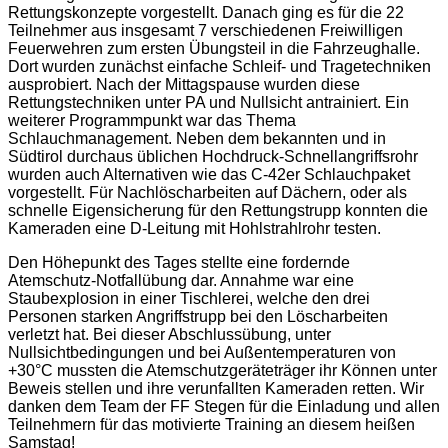
Rettungskonzepte vorgestellt. Danach ging es für die 22
Teilnehmer aus insgesamt 7 verschiedenen Freiwilligen
Feuerwehren zum ersten Übungsteil in die Fahrzeughalle.
Dort wurden zunächst einfache Schleif- und Tragetechniken
ausprobiert. Nach der Mittagspause wurden diese
Rettungstechniken unter PA und Nullsicht antrainiert. Ein
weiterer Programmpunkt war das Thema
Schlauchmanagement. Neben dem bekannten und in
Südtirol durchaus üblichen Hochdruck-Schnellangriffsrohr
wurden auch Alternativen wie das C-42er Schlauchpaket
vorgestellt. Für Nachlöscharbeiten auf Dächern, oder als
schnelle Eigensicherung für den Rettungstrupp konnten die
Kameraden eine D-Leitung mit Hohlstrahlrohr testen.
Den Höhepunkt des Tages stellte eine fordernde
Atemschutz-Notfallübung dar. Annahme war eine
Staubexplosion in einer Tischlerei, welche den drei
Personen starken Angriffstrupp bei den Löscharbeiten
verletzt hat. Bei dieser Abschlussübung, unter
Nullsichtbedingungen und bei Außentemperaturen von
+30°C mussten die Atemschutzgeräteträger ihr Können unter
Beweis stellen und ihre verunfallten Kameraden retten. Wir
danken dem Team der FF Stegen für die Einladung und allen
Teilnehmern für das motivierte Training an diesem heißen
Samstag!