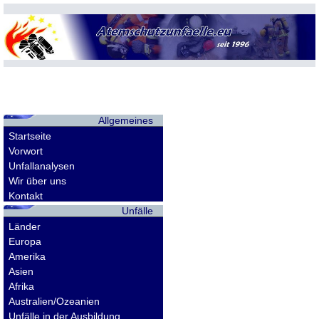
Allgemeines
Startseite
Vorwort
Unfallanalysen
Wir über uns
Kontakt
Unfälle
Länder
Europa
Amerika
Asien
Afrika
Australien/Ozeanien
Unfälle in der Ausbildung