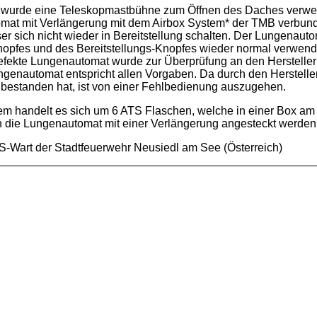
 wurde eine Teleskopmastbühne zum Öffnen des Daches verwen
mat mit Verlängerung mit dem Airbox System* der TMB verbund
r sich nicht wieder in Bereitstellung schalten. Der Lungenaut
nopfes und des Bereitstellungs-Knopfes wieder normal verwen
 defekte Lungenautomat wurde zur Überprüfung an den Hersteller 
ngenautomat entspricht allen Vorgaben. Da durch den Hersteller
estanden hat, ist von einer Fehlbedienung auszugehen.
tem handelt es sich um 6
ATS
Flaschen, welche in einer Box am L
en die Lungenautomat mit einer Verlängerung angesteckt werden
TS-Wart der Stadtfeuerwehr Neusiedl am See (Österreich)