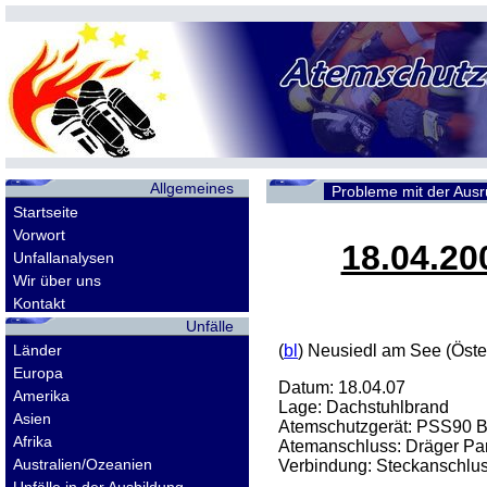
Allgemeines
Probleme mit der Aus
Startseite
Vorwort
18.04.20
Unfallanalysen
Wir über uns
Kontakt
Unfälle
Länder
(
bl
) Neusiedl am See (Öster
Europa
Datum: 18.04.07
Amerika
Lage: Dachstuhlbrand
Asien
Atemschutzgerät: PSS90 Ba
Afrika
Atemanschluss: Dräger P
Australien/Ozeanien
Verbindung: Steckanschlu