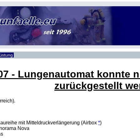
rüstung
07 - Lungenautomat konnte nic
zurückgestellt w
reich).
ureihe mit Mitteldruckverlängerung (Airbox
*
)
anorama Nova
ss