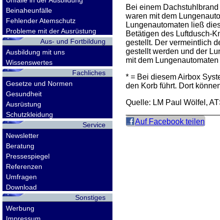
Unfälle in der Ausbildung
Bei einem Dachstuhlbrand
Beinaheunfälle
waren mit dem Lungenauto
Fehlender Atemschutz
Lungenautomaten ließ diese
Probleme mit der Ausrüstung
Betätigen des Luftdusch-K
Aus- und Fortbildung
gestellt. Der vermeintlich
gestellt werden und der Lu
Ausbildung mit uns
mit dem Lungenautomaten b
Wissenswertes
Fachliches
* = Bei diesem Airbox Sys
Gesetze und Normen
den Korb führt. Dort könn
Gesundheit
Quelle: LM Paul Wölfel, A
Ausrüstung
Schutzkleidung
Auf Facebook teilen
Service
Newsletter
Beratung
Pressespiegel
Referenzen
Umfragen
Download
Sonstiges
Werbung
Impressum