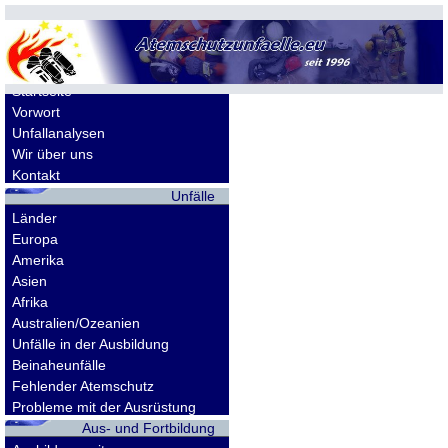
Allgemeines
Startseite
Vorwort
Unfallanalysen
Wir über uns
Kontakt
Unfälle
Länder
Europa
Amerika
Asien
Afrika
Australien/Ozeanien
Unfälle in der Ausbildung
Beinaheunfälle
Fehlender Atemschutz
Probleme mit der Ausrüstung
Aus- und Fortbildung