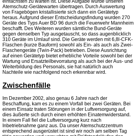
einfachsten zu warten ist. Diese Aufgabe wurde unseren
Atemschutz-Gerätewarten übertragen. Durch Auswertung
von Fragebögen kristallisierte sich dann ein Gerätetyp
heraus. Aufgrund dieser Entscheidungsfindung wurden 270
Geräte des Typs Auer BD 96 durch die Feuerwehr Mannheim
beschafft. Des Weiteren wurden sämtliche Bund-Geräte
gegen denselben Typ ausgetauscht, so dass augenblicklich
310 Geräte im Umlauf sind. Die Geräte werden mit 6,8l-CFK-
Flaschen (kurze Bauform) sowohl als Ein- als auch als Zwei-
Flaschengeräte (Twin-Pack) betrieben. Diese Ausrichtung
auf einen Gerätetyp bietet erhebliche Vorteile sowohl bei der
Wartung und Ersatzteilbevorratung als auch bei der Aus- und
Weiterbildung des Personals, sie hat natürlich auch
Nachteile wie nachfolgend noch erkennbar wird.
Zwischenfälle
Im Dezember 2002, also genau 6 Jahre nach der
Beschaffung, kam es zu einem Vorfall bei zwei Geräten. Bei
einem Einsatz traten Störungen in der Luftversorgung auf,
dies äußerte sich durch einen erhöhten Einatemwiderstand.
In einem Fall fiel die Luftversorgung kurz nach
Inbetriebnahme ganz aus. Da unser Atemschutzzentrum
entsprechend ausgerüstet ist sind wir noch am selben Tag