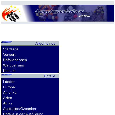
Allgemeines
Startseite
Vorwort
Unfallanalysen
Wir über uns
Kontakt
Unfälle
Länder
Europa
Amerika
Asien
Afrika
Australien/Ozeanien
Unfälle in der Ausbildung