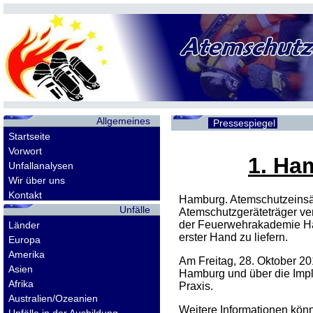
Allgemeines
Pressespiegel
Startseite
Vorwort
1. Ha
Unfallanalysen
Wir über uns
Kontakt
Hamburg. Atemschutzeinsätz
Unfälle
Atemschutzgeräteträger ver
der Feuerwehrakademie Ha
Länder
erster Hand zu liefern.
Europa
Amerika
Am Freitag, 28. Oktober 20
Asien
Hamburg und über die Imple
Afrika
Praxis.
Australien/Ozeanien
Weitere Informationen kö