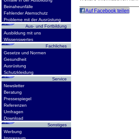
Unfälle in der Ausbildung
Beinaheunfälle
Auf Facebook teilen
Fehlender Atemschutz
Probleme mit der Ausrüstung
Aus- und Fortbildung
Ausbildung mit uns
Wissenswertes
Fachliches
Gesetze und Normen
Gesundheit
Ausrüstung
Schutzkleidung
Service
Newsletter
Beratung
Pressespiegel
Referenzen
Umfragen
Download
Sonstiges
Werbung
Impressum