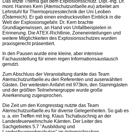
Das letzte Thema galt dem Explosionsschutz. Dipl.-Ing. Dr.
mont. Hannes Kern (Atemschutzunfaelle.eu) arbeitet am
Lehrstuhl für Thermoprozesstechnik der Uni Leoben
(Österreich). Er gab einen eindrucksvollen Einblick in die
Welt der Explosionsgefahr. Dr. Kern brachte
Grundlagenwissen, an Hand von Unfallbeispielen in
Erinnerung. Die ATEX-Richtlinie, Zoneneinteilungen und
weitere Möglichkeiten des Explosionsschutzes wurden
praxisgerecht präsentiert.
In den Pausen wurde eine kleine, aber intensive
Fachausstellung für einen regen Informationsaustausch
genutzt.
Zum Abschluss der Veranstaltung dankte das Team
Atemschutzunfaelle.eu den Referenten und auserwählten
Gästen. Der weitesten Anfahrt mit 973km, den Stammgästen
und der größten Teilnehmergruppe wurde große
Anerkennung zugesprochen.
Die Zeit um den Kongresstag nutzte das Team
Atemschutzunfaelle.eu für diverse Gelegenheiten. So gab es
u. a. ein Treffen mit Ing. Klaus Tschabuschnig an der
Landesfeuerwehrschule Kärnten. Der Leiter des
Sachgebietes 5.7 "Ausbildung und
Landesfeuerwehrschulen" im österreichischen