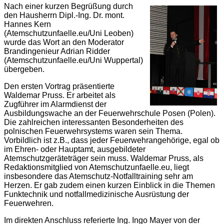
Nach einer kurzen Begrüßung durch
den Hausherrn Dipl.-Ing. Dr. mont.
Hannes Kern
(Atemschutzunfaelle.eu/Uni Leoben)
wurde das Wort an den Moderator
Brandingenieur Adrian Ridder
(Atemschutzunfaelle.eu/Uni Wuppertal)
übergeben.
Den ersten Vortrag präsentierte
Waldemar Pruss. Er arbeitet als
Zugführer im Alarmdienst der
Ausbildungswache an der Feuerwehrschule Posen (Polen).
Die zahlreichen interessanten Besonderheiten des
polnischen Feuerwehrsystems waren sein Thema.
Vorbildlich ist z.B., dass jeder Feuerwehrangehörige, egal ob
im Ehren- oder Hauptamt, ausgebildeter
Atemschutzgeräteträger sein muss. Waldemar Pruss, als
Redaktionsmitglied von Atemschutzunfaelle.eu, liegt
insbesondere das Atemschutz-Notfalltraining sehr am
Herzen. Er gab zudem einen kurzen Einblick in die Themen
Funktechnik und notfallmedizinische Ausrüstung der
Feuerwehren.
Im direkten Anschluss referierte Ing. Ingo Mayer von der