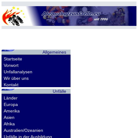
Allgemeines
Startseite
Vorwort
Unfallanalysen
Wir über uns
Kontakt
Unfälle
Länder
Europa
Amerika
Asien
Afrika
Australien/Ozeanien
Unfälle in der Ausbildung