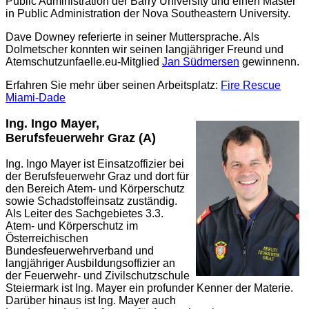
Public Administration der Barry University und einen Master
in Public Administration der Nova Southeastern University.
Dave Downey referierte in seiner Muttersprache. Als
Dolmetscher konnten wir seinen langjähriger Freund und
Atemschutzunfaelle.eu-Mitglied
Jan Südmersen
gewinnenn.
Erfahren Sie mehr über seinen Arbeitsplatz:
Fire Rescue
Miami-Dade
Ing. Ingo Mayer,
Berufsfeuerwehr Graz (A)
Ing. Ingo Mayer ist Einsatzoffizier bei
der Berufsfeuerwehr Graz und dort für
den Bereich Atem- und Körperschutz
sowie Schadstoffeinsatz zuständig.
Als Leiter des Sachgebietes 3.3.
Atem- und Körperschutz im
Österreichischen
Bundesfeuerwehrverband und
langjähriger Ausbildungsoffizier an
der Feuerwehr- und Zivilschutzschule
Steiermark ist Ing. Mayer ein profunder Kenner der Materie.
Darüber hinaus ist Ing. Mayer auch