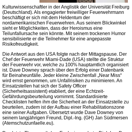
Kulturwissenschaftler in der Anglistik der Universität Freiburg
(Deutschland). Als engagierter freiwilliger Feuerwehrmann
beschäftigt er sich mit dem Heldentum der
nordamerikanischen Feuerwehren. Aus seinem Blickwinkel
sieht er Möglichkeiten, dass der Heroismus eine
Teilunfallursache sein könnte. Mit seinem trockenen Humor
sensibilisierte er die Teilnehmer für eine angepasste
Risikofreudigkeit.
Die Antwort aus den USA folgte nach der Mittagspause. Der
Chef der Feuerwehr Miami-Dade (USA) stellte die Struktur
der Feuerwehr vor, welche zu 100% hauptamtlich organisiert
ist. Dave Downey sprach über den Erfolg einer Datenbank
für Beinaheunfälle. Jeder kleine Zwischenfall „Near Miss“
wird ernst genommen, um Unfallrisiken zu minimieren. An
Einsatzstellen hat sich der Safety Officer
(Sicherheitsassistent) etabliert, der eine Echtzeit-
Gefährdungsbeurteilung vornimmt. Standardisierte
Checklisten helfen ihm die Sicherheit an der Einsatzstelle zu
beurteilen, zudem ist der Aufbau einer Rehabilitationszone
eine seiner Aufgaben. Übersetzt wurde Dave Downey von
seinem langjährigen Freund, Dipl.-Ing. (GH) Jan Südmersen
(Atemschutzunfaelle.eu).