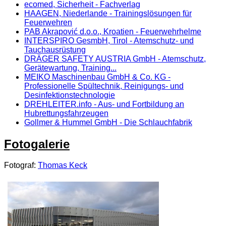
ecomed, Sicherheit - Fachverlag
HAAGEN, Niederlande - Trainingslösungen für
Feuerwehren
PAB Akrapović d.o.o., Kroatien - Feuerwehrhelme
INTERSPIRO GesmbH, Tirol - Atemschutz- und
Tauchausrüstung
DRÄGER SAFETY AUSTRIA GmbH - Atemschutz,
Gerätewartung, Training...
MEIKO Maschinenbau GmbH & Co. KG -
Professionelle Spültechnik, Reinigungs- und
Desinfektionstechnologie
DREHLEITER.info - Aus- und Fortbildung an
Hubrettungsfahrzeugen
Gollmer & Hummel GmbH - Die Schlauchfabrik
Fotogalerie
Fotograf:
Thomas Keck