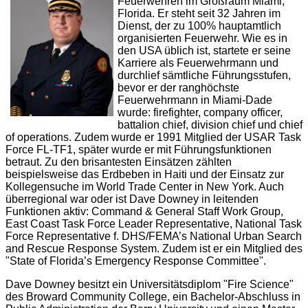
Feuerwehren im Großraum Miami,
Florida. Er steht seit 32 Jahren im
Dienst, der zu 100% hauptamtlich
organisierten Feuerwehr. Wie es in
den USA üblich ist, startete er seine
Karriere als Feuerwehrmann und
durchlief sämtliche Führungsstufen,
bevor er der ranghöchste
Feuerwehrmann in Miami-Dade
wurde: firefighter, company officer,
battalion chief, division chief und chief
of operations. Zudem wurde er 1991 Mitglied der USAR Task
Force FL-TF1, später wurde er mit Führungsfunktionen
betraut. Zu den brisantesten Einsätzen zählten
beispielsweise das Erdbeben in Haiti und der Einsatz zur
Kollegensuche im World Trade Center in New York. Auch
überregional war oder ist Dave Downey in leitenden
Funktionen aktiv: Command & General Staff Work Group,
East Coast Task Force Leader Representative, National Task
Force Representative f. DHS/FEMA’s National Urban Search
and Rescue Response System. Zudem ist er ein Mitglied des
"State of Florida’s Emergency Response Committee".
Dave Downey besitzt ein Universitätsdiplom "Fire Science"
des Broward Community College, ein Bachelor-Abschluss in