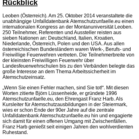
Rückblick
Leoben (Österreich). Am 25. Oktober 2014 veranstaltete die
unabhängige Unfalldatenbank Atemschutzunfaelle.eu einen
internationalen Kongress an der Montanuniversität Leoben.
250 Teilnehmer, Referenten und Aussteller reisten aus
sieben Nationen an: Deutschland, Italien, Kroatien,
Niederlande, Österreich, Polen und den USA. Aus allen
österreichischen Bundesländern waren Werk-, Berufs- und
Freiwillige Feuerwehren vertreten. Die Teilnehmerbreite von
der kleinsten Freiwilligen Feuerwehr über
Landesfeuerwehrschulen bis zu den Verbänden belegte das
große Interesse an dem Thema Arbeitssicherheit im
Atemschutzeinsatz.
„Wenn Sie einen Fehler machen, sind Sie tot!“. Mit diesen
Worten zitierte Björn Lüssenheide, er gründete 1996
Atemschutzunfaelle.eu, den Ehrengast Franz Harb. Als
Kursleiter für Atemschutzausbildungen in der Steiermark,
wies er schon Ende der 90er Jahre auf die zentrale
Unfalldatenbank Atemschutzunfaelle.eu hin und engagierte
sich damit für einen offenen Umgang mit Zwischenfällen.
Franz Harb genießt seit einigen Jahren den wohlverdienten
Ruhestand.