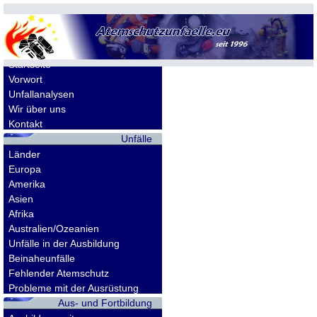
Allgemeines
Startseite
Vorwort
Unfallanalysen
Wir über uns
Kontakt
Unfälle
Länder
Europa
Amerika
Asien
Afrika
Australien/Ozeanien
Unfälle in der Ausbildung
Beinaheunfälle
Fehlender Atemschutz
Probleme mit der Ausrüstung
Aus- und Fortbildung