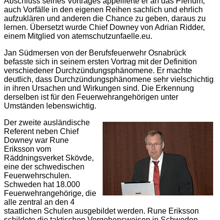
Abschluss seines Vortrages appellierte er an das Plenum,
auch Vorfälle in den eigenen Reihen sachlich und ehrlich
aufzuklären und anderen die Chance zu geben, daraus zu
lernen. Übersetzt wurde Chief Downey von Adrian Ridder,
einem Mitglied von atemschutzunfaelle.eu.
Jan Südmersen von der Berufsfeuerwehr Osnabrück
befasste sich in seinem ersten Vortrag mit der Definition
verschiedener Durchzündungsphänomene. Er machte
deutlich, dass Durchzündungsphänomene sehr vielschichtig
in ihren Ursachen und Wirkungen sind. Die Erkennung
derselben ist für den Feuerwehrangehörigen unter
Umständen lebenswichtig.
Der zweite ausländische
Referent neben Chief
Downey war Rune
Eriksson vom
Räddningsverket Skövde,
eine der schwedischen
Feuerwehrschulen.
Schweden hat 18.000
Feuerwehrangehörige, die
alle zentral an den 4
staatlichen Schulen ausgebildet werden. Rune Eriksson
schildete die taktischen Vorgehensweisen in Schweden,