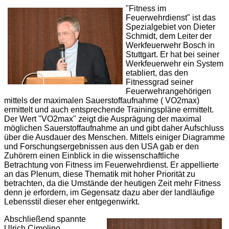
"Fitness im
Feuerwehrdienst" ist das
Spezialgebiet von Dieter
Schmidt, dem Leiter der
Werkfeuerwehr Bosch in
Stuttgart. Er hat bei seiner
Werkfeuerwehr ein System
etabliert, das den
Fitnessgrad seiner
Feuerwehrangehörigen
mittels der maximalen Sauerstoffaufnahme ( VO2max)
ermittelt und auch entsprechende Trainingspläne ermittelt.
Der Wert "VO2max" zeigt die Ausprägung der maximal
möglichen Sauerstoffaufnahme an und gibt daher Aufschluss
über die Ausdauer des Menschen. Mittels einiger Diagramme
und Forschungsergebnissen aus den USA gab er den
Zuhörern einen Einblick in die wissenschaftliche
Betrachtung von Fitness im Feuerwehrdienst. Er appellierte
an das Plenum, diese Thematik mit hoher Priorität zu
betrachten, da die Umstände der heutigen Zeit mehr Fitness
denn je erfordern, im Gegensatz dazu aber der landläufige
Lebensstil dieser eher entgegenwirkt.
Abschließend spannte
Ulrich Cimolino