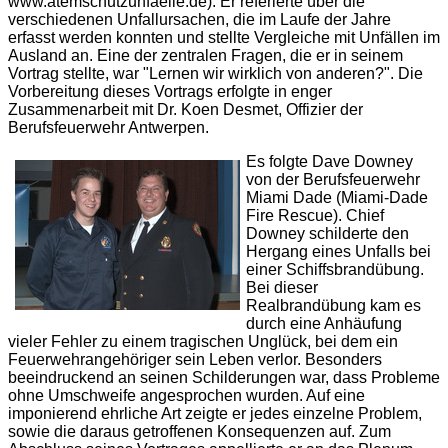
www.atemschutzunfaelle.de). Er referierte über die
verschiedenen Unfallursachen, die im Laufe der Jahre
erfasst werden konnten und stellte Vergleiche mit Unfällen im
Ausland an. Eine der zentralen Fragen, die er in seinem
Vortrag stellte, war "Lernen wir wirklich von anderen?". Die
Vorbereitung dieses Vortrags erfolgte in enger
Zusammenarbeit mit Dr. Koen Desmet, Offizier der
Berufsfeuerwehr Antwerpen.
Es folgte Dave Downey
von der Berufsfeuerwehr
Miami Dade (Miami-Dade
Fire Rescue). Chief
Downey schilderte den
Hergang eines Unfalls bei
einer Schiffsbrandübung.
Bei dieser
Realbrandübung kam es
durch eine Anhäufung
vieler Fehler zu einem tragischen Unglück, bei dem ein
Feuerwehrangehöriger sein Leben verlor. Besonders
beeindruckend an seinen Schilderungen war, dass Probleme
ohne Umschweife angesprochen wurden. Auf eine
imponierend ehrliche Art zeigte er jedes einzelne Problem,
sowie die daraus getroffenen Konsequenzen auf. Zum