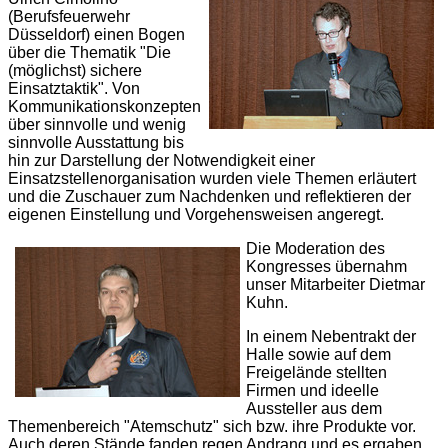
(Berufsfeuerwehr
Düsseldorf) einen Bogen
über die Thematik "Die
(möglichst) sichere
Einsatztaktik". Von
Kommunikationskonzepten
über sinnvolle und wenig
sinnvolle Ausstattung bis
hin zur Darstellung der Notwendigkeit einer
Einsatzstellenorganisation wurden viele Themen erläutert
und die Zuschauer zum Nachdenken und reflektieren der
eigenen Einstellung und Vorgehensweisen angeregt.
Die Moderation des
Kongresses übernahm
unser Mitarbeiter Dietmar
Kuhn.
In einem Nebentrakt der
Halle sowie auf dem
Freigelände stellten
Firmen und ideelle
Aussteller aus dem
Themenbereich "Atemschutz" sich bzw. ihre Produkte vor.
Auch deren Stände fanden regen Andrang und es ergaben