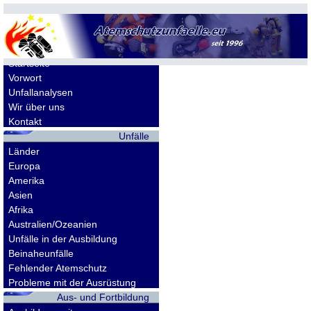
Allgemeines
Startseite
Vorwort
Unfallanalysen
Wir über uns
Kontakt
Unfälle
Länder
Europa
Amerika
Asien
Afrika
Australien/Ozeanien
Unfälle in der Ausbildung
Beinaheunfälle
Fehlender Atemschutz
Probleme mit der Ausrüstung
Aus- und Fortbildung