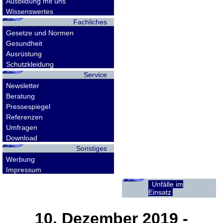
Ausbildung mit uns
Wissenswertes
Fachliches
Gesetze und Normen
Gesundheit
Ausrüstung
Schutzkleidung
Service
Newsletter
Beratung
Pressespiegel
Referenzen
Umfragen
Download
Sonstiges
Werbung
Impressum
Unfälle im
Einsatz
10. Dezember 2019
-