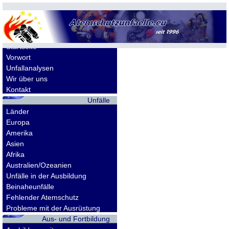
Allgemeines
Startseite
Vorwort
Unfallanalysen
Wir über uns
Kontakt
Unfälle
Länder
Europa
Amerika
Asien
Afrika
Australien/Ozeanien
Unfälle in der Ausbildung
Beinaheunfälle
Fehlender Atemschutz
Probleme mit der Ausrüstung
Aus- und Fortbildung